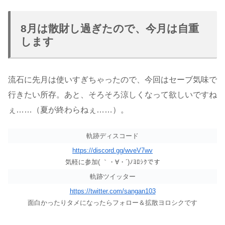
8月は散財し過ぎたので、今月は自重
します
流石に先月は使いすぎちゃったので、今回はセーブ気味で
行きたい所存。あと、そろそろ涼しくなって欲しいですね
ぇ……（夏が終わらねぇ……）。
軌跡ディスコード
https://discord.gg/wveV7wv
気軽に参加( ｀・∀・´)ﾉﾖﾛｼｸです
軌跡ツイッター
https://twitter.com/sangan103
面白かったりタメになったらフォロー＆拡散ヨロシクです