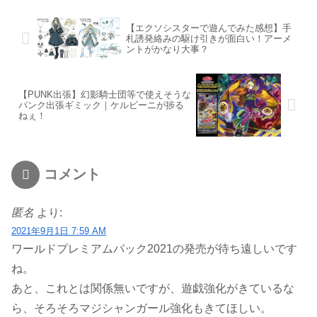
【エクソシスターで遊んでみた感想】手
札誘発絡みの駆け引きが面白い！アーメ
ントがかなり大事？
【PUNK出張】幻影騎士団等で使えそうな
パンク出張ギミック｜ケルビーニが捗る
ねぇ！
コメント
匿名
より:
2021年9月1日 7:59 AM
ワールドプレミアムパック2021の発売が待ち遠しいです
ね。
あと、これとは関係無いですが、遊戯強化がきているな
ら、そろそろマジシャンガール強化もきてほしい。