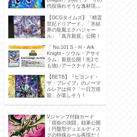
代役張れそうな逸材現
る！
【OCGタイムズ】「精霊
世妃ドリアード」「氷結
界の龍胤エクハジャー
ル」「真月新規」公開！
「 No.101 S・H・Ark
Knight－ソウル・アサイ
ラム」新規公開！先1で
も強いアークナイトだ
ぁ！
【BETB】『ビヨンド・
ザ・ブレイブ』のノーマ
ルレアは何？「一日万倍
龍」が楽しそう！
Vジャンプ付録カード
「宿命の決闘」効果公開
｜円盤型デュエルディス
クの特殊ルール再現だ！