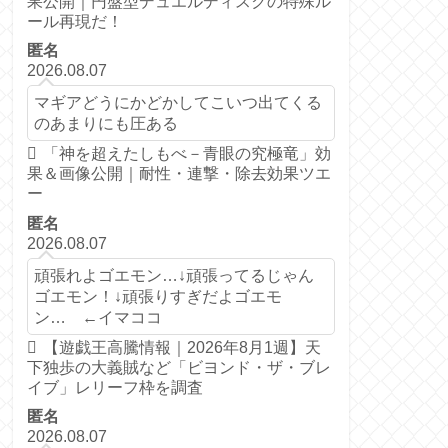
果公開｜円盤型デュエルディスクの特殊ル
ール再現だ！
匿名
2026.08.07
マギアどうにかどかしてこいつ出てくる
のあまりにも圧ある
「神を超えたしもべ－青眼の究極竜」効
果＆画像公開｜耐性・連撃・除去効果ツエ
ー
匿名
2026.08.07
頑張れよゴエモン…↓頑張ってるじゃん
ゴエモン！↓頑張りすぎだよゴエモ
ン… ←イマココ
【遊戯王高騰情報｜2026年8月1週】天
下独歩の大義賊など「ビヨンド・ザ・ブレ
イブ」レリーフ枠を調査
匿名
2026.08.07