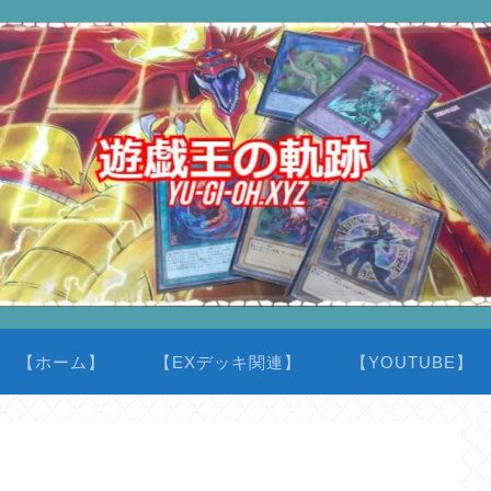
【ホーム】
【EXデッキ関連】
【YOUTUBE】