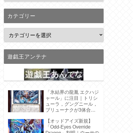
カテゴリー
遊戯王アンテナ
「氷結界の龍胤 エクハジ
ャール」に注目｜トリシ
ューラ，グングニール，
ブリューナクが3体合
体！
【オッドアイズ新規】
「Odd-Eyes Override
Dragon」判明｜ウーサの