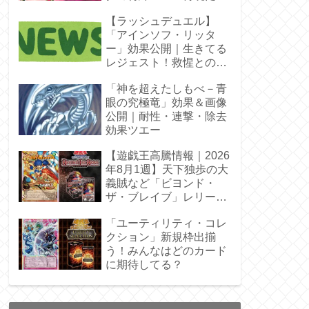
【ラッシュデュエル】
「アインソフ・リッタ
ー」効果公開｜生きてる
レジェスト！救惺との相
性◎
「神を超えたしもべ－青
眼の究極竜」効果＆画像
公開｜耐性・連撃・除去
効果ツエー
【遊戯王高騰情報｜2026
年8月1週】天下独歩の大
義賊など「ビヨンド・
ザ・ブレイブ」レリーフ
枠を調査
「ユーティリティ・コレ
クション」新規枠出揃
う！みんなはどのカード
に期待してる？