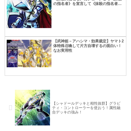
の指名者》を宣言して《抹殺の指名者》
を発動するとどうなる？【裁定結果】
【武神姫－アハシマ・効果裁定】ヤマト2
体特殊召喚して片方自壊するの面白い！
なお実用性
【シャドールデッキと相性抜群】グラビ
ティ・コントローラーを使おう！属性融
合デッキの強み！