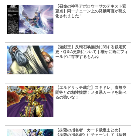
【召命の神弓アポロウーサのテキスト変
更点】同一チェーン上の発動可否が明文
化されました！
【遊戯王】反転召喚無効に関する裁定変
更・Q＆A更新について｜確かに既にフィ
ールドに存在するもんね
【エルドリッチ裁定】スキドレ、虚無空
間等との相性抜群！メタ系カードを統べ
るの強いな！
【抹殺の指名者・カード裁定まとめ】
《抹殺の指名者》にチェーンして《抹殺