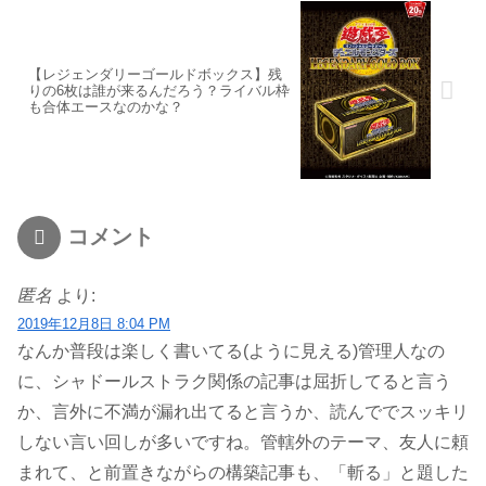
【レジェンダリーゴールドボックス】残
りの6枚は誰が来るんだろう？ライバル枠
も合体エースなのかな？
コメント
匿名
より:
2019年12月8日 8:04 PM
なんか普段は楽しく書いてる(ように見える)管理人なの
に、シャドールストラク関係の記事は屈折してると言う
か、言外に不満が漏れ出てると言うか、読んででスッキリ
しない言い回しが多いですね。管轄外のテーマ、友人に頼
まれて、と前置きながらの構築記事も、「斬る」と題した