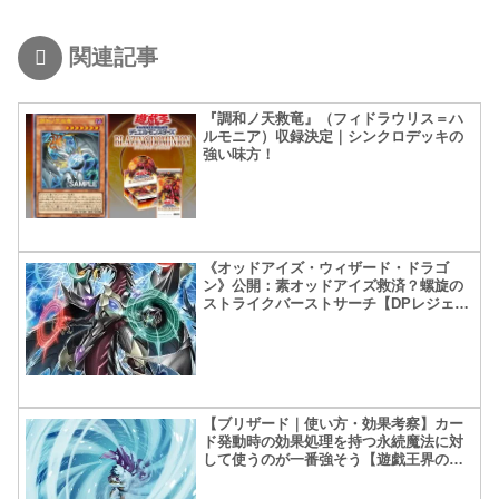
関連記事
『調和ノ天救竜』（フィドラウリス＝ハ
ルモニア）収録決定｜シンクロデッキの
強い味方！
《オッドアイズ・ウィザード・ドラゴ
ン》公開：素オッドアイズ救済？螺旋の
ストライクバーストサーチ【DPレジェン
ドデュエリスト編6】
【ブリザード｜使い方・効果考察】カー
ド発動時の効果処理を持つ永続魔法に対
して使うのが一番強そう【遊戯王界の差
し戻しか？】