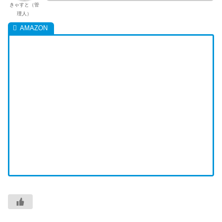
きゃすと（管
理人）