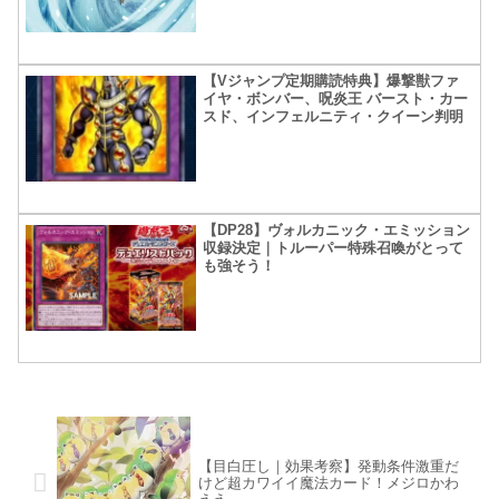
【Vジャンプ定期購読特典】爆撃獣ファ
イヤ・ボンバー、呪炎王 バースト・カー
スド、インフェルニティ・クイーン判明
【DP28】ヴォルカニック・エミッション
収録決定｜トルーパー特殊召喚がとって
も強そう！
【目白圧し｜効果考察】発動条件激重だ
けど超カワイイ魔法カード！メジロかわ