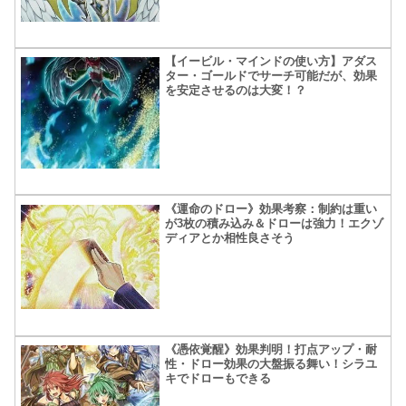
【イービル・マインドの使い方】アダス
ター・ゴールドでサーチ可能だが、効果
を安定させるのは大変！？
《運命のドロー》効果考察：制約は重い
が3枚の積み込み＆ドローは強力！エクゾ
ディアとか相性良さそう
《憑依覚醒》効果判明！打点アップ・耐
性・ドロー効果の大盤振る舞い！シラユ
キでドローもできる