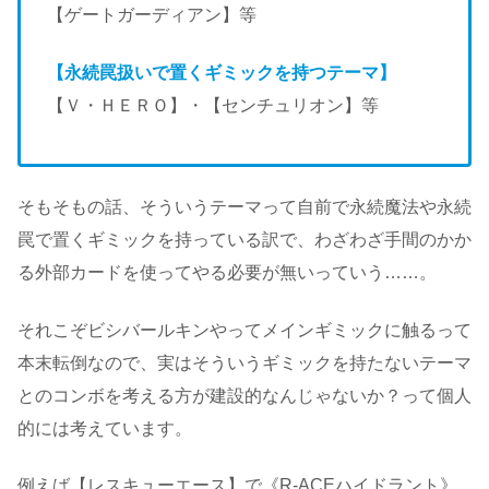
【ゲートガーディアン】等
【永続罠扱いで置くギミックを持つテーマ】
【Ｖ・ＨＥＲＯ】・【センチュリオン】等
そもそもの話、そういうテーマって自前で永続魔法や永続
罠で置くギミックを持っている訳で、わざわざ手間のかか
る外部カードを使ってやる必要が無いっていう……。
それこぞビシバールキンやってメインギミックに触るって
本末転倒なので、実はそういうギミックを持たないテーマ
とのコンボを考える方が建設的なんじゃないか？って個人
的には考えています。
例えば【レスキューエース】で《R-ACEハイドラント》