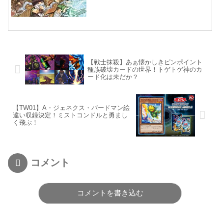
【戦士抹殺】あぁ懐かしきピンポイント
種族破壊カードの世界！トゲトゲ神のカ
ード化は未だか？
【TW01】A・ジェネクス・バードマン絵
違い収録決定！ミストコンドルと勇まし
く飛ぶ！
コメント
コメントを書き込む