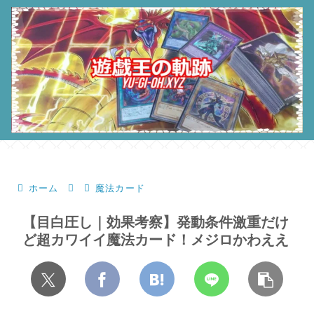
ホーム
魔法カード
【目白圧し｜効果考察】発動条件激重だけ
ど超カワイイ魔法カード！メジロかわええ