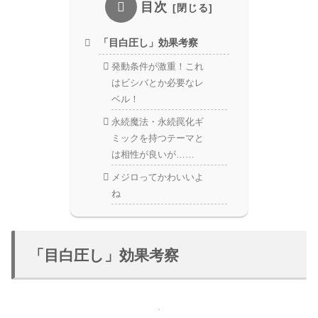
目次
「目白圧し」効果考察
発動条件が激重！これ
はビシバとか必要なレ
ベル！
永続魔法・永続罠化ギ
ミックを持つテーマと
は相性が良いが……
メジロってかわいいよ
ね
「目白圧し」効果考察