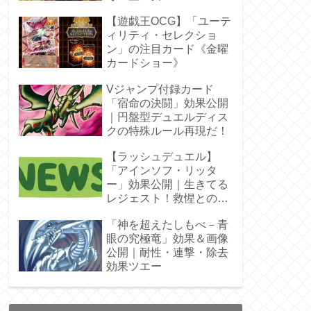
ラ」オバプリ
【遊戯王OCG】「ユーテ
ィリティ・セレクショ
ン」の注目カード《金曜
カードショー》
Vジャンプ付録カード
「宿命の決闘」効果公開
｜円盤型デュエルディス
クの特殊ルール再現だ！
【ラッシュデュエル】
「アインソフ・リッタ
ー」効果公開｜生きてる
レジェスト！救惺との相
性◎
「神を超えたしもべ－青
眼の究極竜」効果＆画像
公開｜耐性・連撃・除去
効果ツエー