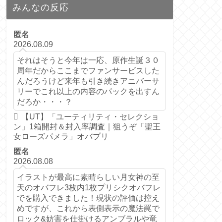
みんなの反応
匿名
2026.08.09
それはそうと今年は一応、原作生誕３０
周年だからここまでファンサービスした
んだろうけど来年も引き続きアニバーサ
リーでこれ以上の内容のパックを出すん
だろか・・・？
【UT】「ユーティリティ・セレクショ
ン」1箱開封＆封入率調査｜狙うぞ「聖王
女ローズパメラ」オバプリ
匿名
2026.08.08
イラストが最高に素晴らしい月女神の至
天のオバフレ3枚内1枚プリシクオバフレ
でを購入できました！現状の評価は控え
めですが、これから表側表示の魔法罠で
ロック&妨害を仕掛けるアンブラルや竜