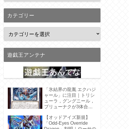
カテゴリー
遊戯王アンテナ
「氷結界の龍胤 エクハジ
ャール」に注目｜トリシ
ューラ，グングニール，
ブリューナクが3体合
体！
【オッドアイズ新規】
「Odd-Eyes Override
Dragon」判明｜ウーサの