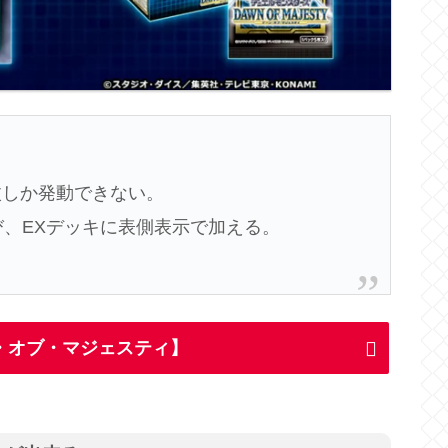
枚しか発動できない。
び、EXデッキに表側表示で加える。
・オブ・マジェスティ】