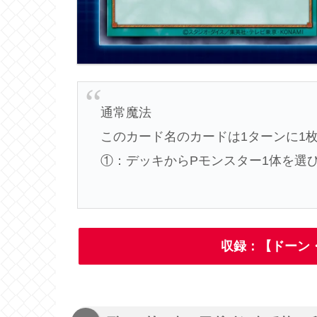
通常魔法
このカード名のカードは1ターンに1
①：デッキからPモンスター1体を選
収録：【ドーン