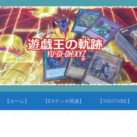
【ホーム】
【EXデッキ関連】
【YOUTUBE】