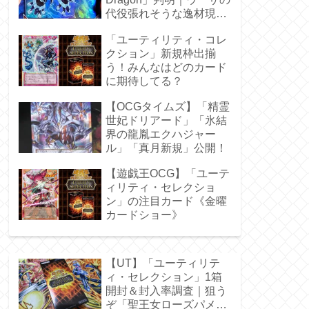
代役張れそうな逸材現
る！
「ユーティリティ・コレ
クション」新規枠出揃
う！みんなはどのカード
に期待してる？
【OCGタイムズ】「精霊
世妃ドリアード」「氷結
界の龍胤エクハジャー
ル」「真月新規」公開！
【遊戯王OCG】「ユーテ
ィリティ・セレクショ
ン」の注目カード《金曜
カードショー》
【UT】「ユーティリテ
ィ・セレクション」1箱
開封＆封入率調査｜狙う
ぞ「聖王女ローズパメ