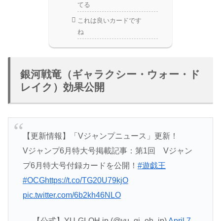
てる
これは良いカードです
ね
銀河戦竜（ギャラクシー・ウォー・ド
レイク）効果公開
【更新情報】「Vジャンプニュース」更新！
Vジャンプ6月特大号掲載記事：第1回 Vジャン
プ6月特大号付録カードを公開！
#遊戯王
#OCG
https://t.co/TG20U79kjO
pic.twitter.com/6b2kh46NLO
— 【公式】YU-GI-OH.jp (@yu_gi_oh_jp)
April 7,