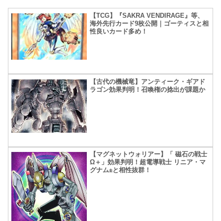
【TCG】『SAKRA VENDIRAGE』等、
海外先行カード9枚公開｜ゴーティスと相
性良いカード多め！
【古代の機械竜】アンティーク・ギアド
ラゴン効果判明！召喚権の捻出が課題か
【マグネットウォリアー】「 磁石の戦士
Ω＋」効果判明！超電導戦士 リニア・マ
グナム±と相性抜群！