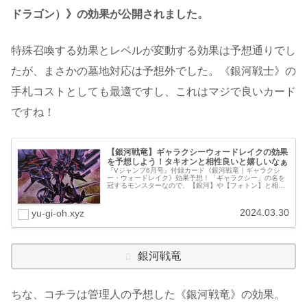
ドラゴン）》の効果が公開されました。
特殊召喚する効果とレベルが変動する効果は予想通りでし
たが、まさかの墓地対応は予想外でした。《銀河戦士》の
手札コストとしても最適ですし、これはマジで良いカード
ですね！
【銀河戦竜】ギャラクシーウォードレイクの効果
を予想しよう！タキオンと相性良いと嬉しいなぁ
『Vジャンプ6月号』付録カード《銀河戦竜｜ギャラクシ
ー・ウォードレイク》効果予想！「ギャラクシー」の名を
冠するモンスターなので、【銀河】や【フォトン】と相性
の良いカードだとは思うんですが、タイミング的にミザエ
ル側を強く意識してそうな予感がし...
2024.03.30
yu-gi-oh.xyz
銀河戦竜
ちな、コチラは管理人の予想した《銀河戦竜》の効果。