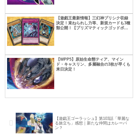
【遊戯王最新情報】三幻神プリシク収録
決定！束ねられし力等、新規カードも3種
類公開！【プリズマティックゴッドボッ
クス情報の感想】
【WPP5】原始生命態ティア、マイン
ド・キャスリン、多層融合の3枚が早くも
来日決定！
【遊戯王ゴーラッシュ】第103話「華麗な
る旅立ち」感想｜新たな仲間はカレーパ
ン？