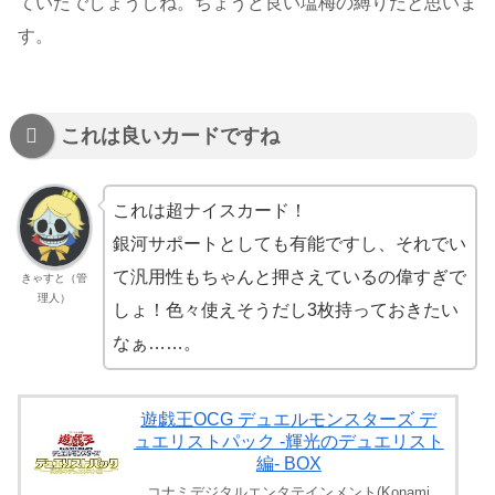
ていたでしょうしね。ちょうど良い塩梅の縛りだと思いま
す。
これは良いカードですね
これは超ナイスカード！
銀河サポートとしても有能ですし、それでい
て汎用性もちゃんと押さえているの偉すぎで
きゃすと（管
理人）
しょ！色々使えそうだし3枚持っておきたい
なぁ……。
遊戯王OCG デュエルモンスターズ デ
ュエリストパック -輝光のデュエリスト
編- BOX
コナミデジタルエンタテインメント(Konami