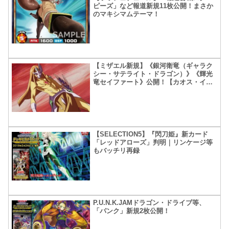
ピーズ」など報道新規11枚公開！まさか
のマキシマムテーマ！
【ミザエル新規】《銀河衛竜（ギャラク
シー・サテライト・ドラゴン）》《輝光
竜セイファート》公開！【カオス・イン
パクト】
【SELECTION5】『閃刀姫』新カード
「レッドアローズ」判明｜リンケージ等
もバッチリ再録
P.U.N.K.JAMドラゴン・ドライブ等、
「パンク」新規2枚公開！