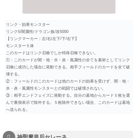
リンク・効果モンスター
リンク5/闇属性/ドラゴン族/攻5000
【リンクマーカー：左/右/左下/下/右下】
モンスター５体
このカードはリンク召喚でしか特殊召喚できない。
①：このカードが闇・地・水・炎・風属性の全てを素材としてリンク
召喚に成功した場合に発動できる。相手フィールドのカードを全て破
壊する。
②：フィールドのこのカードは他のカードの効果を受けず、闇・地・
水・炎・風属性モンスターとの戦闘では破壊されない。
③：相手エンドフェイズに発動する。自分の墓地からカード５枚を選
んで裏側表示で除外する。５枚除外できない場合、このカードは墓地
へ送られる。
神聖魔皇后セレーネ