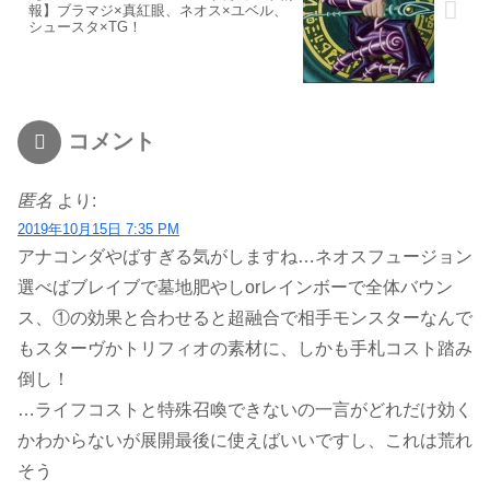
報】ブラマジ×真紅眼、ネオス×ユベル、
シュースタ×TG！
コメント
匿名
より:
2019年10月15日 7:35 PM
アナコンダやばすぎる気がしますね…ネオスフュージョン
選べばブレイブで墓地肥やしorレインボーで全体バウン
ス、①の効果と合わせると超融合で相手モンスターなんで
もスターヴかトリフィオの素材に、しかも手札コスト踏み
倒し！
…ライフコストと特殊召喚できないの一言がどれだけ効く
かわからないが展開最後に使えばいいですし、これは荒れ
そう