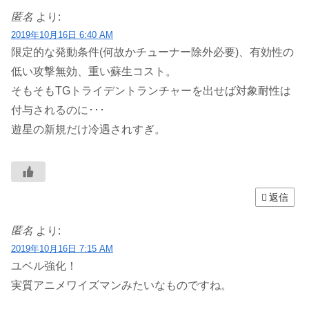
匿名
より:
2019年10月16日 6:40 AM
限定的な発動条件(何故かチューナー除外必要)、有効性の
低い攻撃無効、重い蘇生コスト。
そもそもTGトライデントランチャーを出せば対象耐性は
付与されるのに･･･
遊星の新規だけ冷遇されすぎ。
返信
匿名
より:
2019年10月16日 7:15 AM
ユベル強化！
実質アニメワイズマンみたいなものですね。