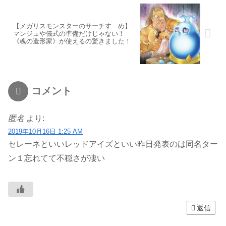
【メガリスモンスターのサーチすゝめ】
マンジュや儀式の準備だけじゃない！
《魂の造形家》が使えるの驚きました！
コメント
匿名
より:
2019年10月16日 1:25 AM
セレーネといいレッドアイズといい昨日発表のは同名ター
ン１忘れてて不穏さが凄い
返信