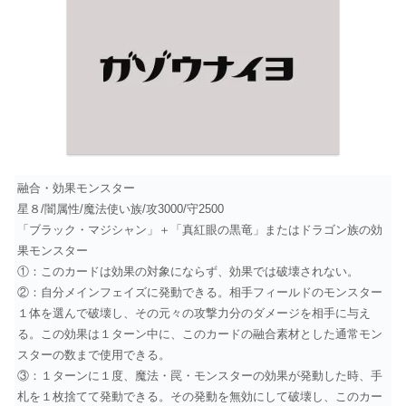
融合・効果モンスター
星８/闇属性/魔法使い族/攻3000/守2500
「ブラック・マジシャン」＋「真紅眼の黒竜」またはドラゴン族の効
果モンスター
①：このカードは効果の対象にならず、効果では破壊されない。
②：自分メインフェイズに発動できる。相手フィールドのモンスター
１体を選んで破壊し、その元々の攻撃力分のダメージを相手に与え
る。この効果は１ターン中に、このカードの融合素材とした通常モン
スターの数まで使用できる。
③：１ターンに１度、魔法・罠・モンスターの効果が発動した時、手
札を１枚捨てて発動できる。その発動を無効にして破壊し、このカー