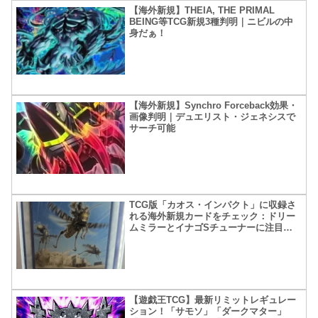
【海外新規】THEIA, THE PRIMAL
BEING等TCG新規3種判明｜ニビルの中
身だぁ！
【海外新規】Synchro Forceback効果・
画像判明｜デュエリスト・ジェネシスで
サーチ可能
TCG版「カオス・インパクト」に収録さ
れる海外新規カードをチェック：ドリー
ムミラーとイナゴSチューナーに注目し
ています
【遊戯王TCG】最新リミットレギュレー
ション！「サモソ」「ダークマター」