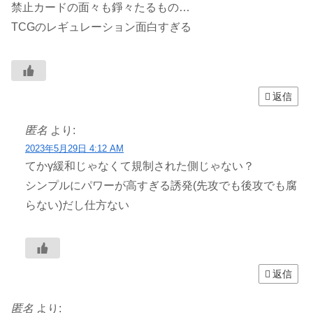
禁止カードの面々も錚々たるもの…
TCGのレギュレーション面白すぎる
返信
匿名
より:
2023年5月29日 4:12 AM
てかγ緩和じゃなくて規制された側じゃない？
シンプルにパワーが高すぎる誘発(先攻でも後攻でも腐
らない)だし仕方ない
返信
匿名
より: