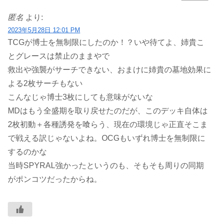
匿名
より:
2023年5月28日 12:01 PM
TCGが博士を無制限にしたのか！？いや待てよ、姉貴こ
とグレースは禁止のままやで
救出や強襲がサーチできない、おまけに姉貴の墓地効果に
よる2枚サーチもない
こんなじゃ博士3枚にしても意味がないな
MDはもう全盛期を取り戻せたのだが、このデッキ自体は
2枚初動＋各種誘発を喰らう、現在の環境じゃ正直そこま
で戦える訳じゃないよね。OCGもいずれ博士を無制限に
するのかな
当時SPYRAL強かったというのも、そもそも周りの同期
がポンコツだったからね。