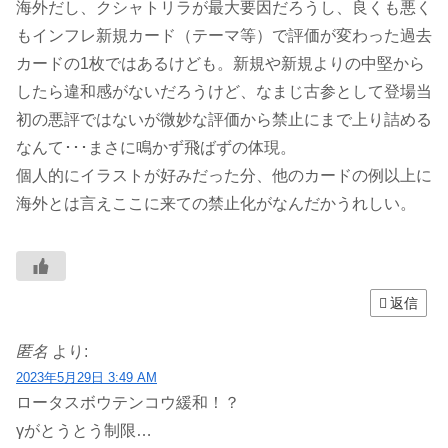
海外だし、クシャトリラが最大要因だろうし、良くも悪く
もインフレ新規カード（テーマ等）で評価が変わった過去
カードの1枚ではあるけども。新規や新規よりの中堅から
したら違和感がないだろうけど、なまじ古参として登場当
初の悪評ではないが微妙な評価から禁止にまで上り詰める
なんて･･･まさに鳴かず飛ばずの体現。
個人的にイラストが好みだった分、他のカードの例以上に
海外とは言えここに来ての禁止化がなんだかうれしい。
返信
匿名
より:
2023年5月29日 3:49 AM
ロータスボウテンコウ緩和！？
γがとうとう制限…