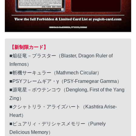
【新制限カード】
■焔征竜－ブラスター（Blaster, Dragon Ruler of
Infernos）
■斬機サーキュラー（Mathmech Circular）
■PSYフレームギア・γ（PSY-Framegear Gamma）
■源竜星－ボウテンコウ（Denglong, First of the Yang
Zing）
■クシャトリラ・アライズハート（Kashtira Arise-
Heart）
■ピュアリィ・デリシャスメモリー（Purrely
Delicious Memory）