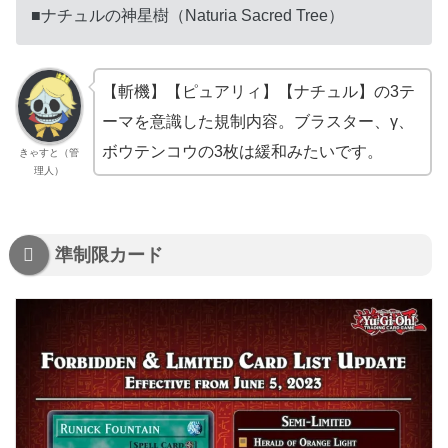
■ナチュルの神星樹（Naturia Sacred Tree）
【斬機】【ピュアリィ】【ナチュル】の3テ
ーマを意識した規制内容。ブラスター、γ、
ボウテンコウの3枚は緩和みたいです。
きゃすと（管
理人）
準制限カード