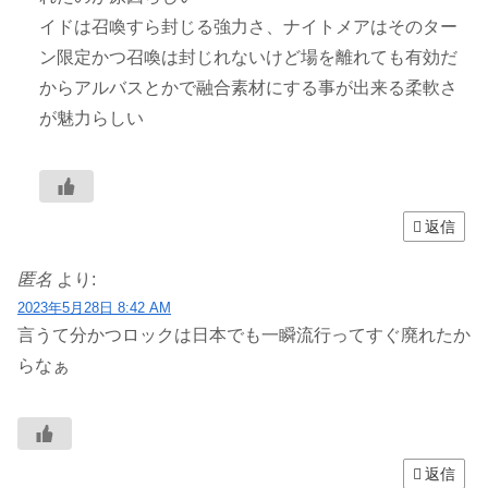
イドは召喚すら封じる強力さ、ナイトメアはそのター
ン限定かつ召喚は封じれないけど場を離れても有効だ
からアルバスとかで融合素材にする事が出来る柔軟さ
が魅力らしい
返信
匿名
より:
2023年5月28日 8:42 AM
言うて分かつロックは日本でも一瞬流行ってすぐ廃れたか
らなぁ
返信