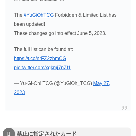
The
#YuGiOhTCG
Forbidden & Limited List has
been updated!
These changes go into effect June 5, 2023.
The full list can be found at:
https://t.co/nrFZ2zhmCG
pic.twitter.com/xgkmj7nZf1
— Yu-Gi-Oh! TCG (@YuGiOh_TCG)
May 27,
2023
禁止に指定されたカード