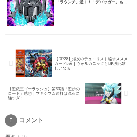
「ラウンチ」逝く！「デバッガー」も制
限！
【DP28】爆炎のデュエリスト編オススメ
カード5選｜ヴォルカニックとBK強化嬉
しいなぁ
【遊戯王ゴーラッシュ】第60話「遊歩の
ロード」感想｜マキシマム連打は流石に
強すぎ！
コメント
匿名
より: