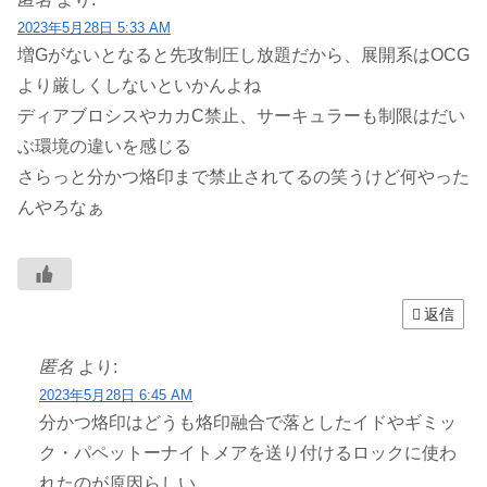
2023年5月28日 5:33 AM
増Gがないとなると先攻制圧し放題だから、展開系はOCG
より厳しくしないといかんよね
ディアブロシスやカカC禁止、サーキュラーも制限はだい
ぶ環境の違いを感じる
さらっと分かつ烙印まで禁止されてるの笑うけど何やった
んやろなぁ
返信
匿名
より:
2023年5月28日 6:45 AM
分かつ烙印はどうも烙印融合で落としたイドやギミッ
ク・パペットーナイトメアを送り付けるロックに使わ
れたのが原因らしい