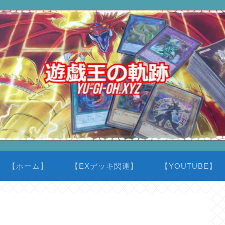
【ホーム】
【EXデッキ関連】
【YOUTUBE】