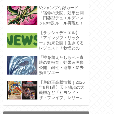
Vジャンプ付録カード
「宿命の決闘」効果公開
｜円盤型デュエルディス
クの特殊ルール再現だ！
【ラッシュデュエル】
「アインソフ・リッタ
ー」効果公開｜生きてる
レジェスト！救惺との相
性◎
「神を超えたしもべ－青
眼の究極竜」効果＆画像
公開｜耐性・連撃・除去
効果ツエー
【遊戯王高騰情報｜2026
年8月1週】天下独歩の大
義賊など「ビヨンド・
ザ・ブレイブ」レリーフ
枠を調査