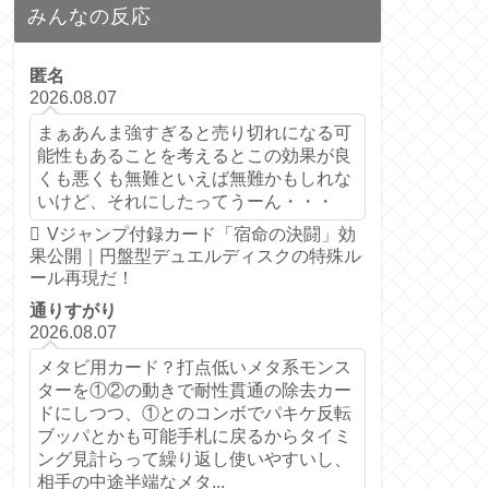
みんなの反応
匿名
2026.08.07
まぁあんま強すぎると売り切れになる可
能性もあることを考えるとこの効果が良
くも悪くも無難といえば無難かもしれな
いけど、それにしたってうーん・・・
Vジャンプ付録カード「宿命の決闘」効
果公開｜円盤型デュエルディスクの特殊ル
ール再現だ！
通りすがり
2026.08.07
メタビ用カード？打点低いメタ系モンス
ターを①②の動きで耐性貫通の除去カー
ドにしつつ、①とのコンボでパキケ反転
ブッパとかも可能手札に戻るからタイミ
ング見計らって繰り返し使いやすいし、
相手の中途半端なメタ...