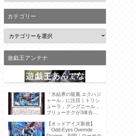
カテゴリー
遊戯王アンテナ
「氷結界の龍胤 エクハジ
ャール」に注目｜トリシ
ューラ，グングニール，
ブリューナクが3体合
体！
【オッドアイズ新規】
「Odd-Eyes Override
Dragon」判明｜ウーサの