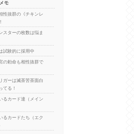
メモ
相性抜群の《チキンレ
！
ンスターの枚数は悩ま
は試験的に採用中
宮の勅命も相性抜群で
リガーは滅茶苦茶面白
ってる！
いるカード達（メイン
いるカードたち（エク
）