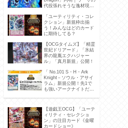
代役張れそうな逸材現
る！
「ユーティリティ・コレ
クション」新規枠出揃
う！みんなはどのカード
に期待してる？
【OCGタイムズ】「精霊
世妃ドリアード」「氷結
界の龍胤エクハジャー
ル」「真月新規」公開！
「 No.101 S・H・Ark
Knight－ソウル・アサイ
ラム」新規公開！先1で
も強いアークナイトだ
ぁ！
【遊戯王OCG】「ユーテ
ィリティ・セレクショ
ン」の注目カード《金曜
カードショー》