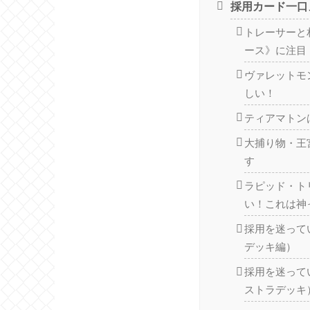
採用カード一口
トレーサーと
ース》に注目
ヴァレットモ
しい！
ティアマトン
大捕り物・王
す
ラピッド・ト
い！これは神
採用を迷って
デッキ編）
採用を迷って
ストラデッキ