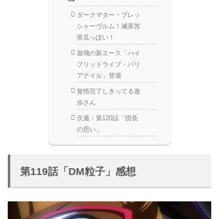
ダークマター・プレッ
シャーヴルム！滅茶苦
茶瓜っぽい！
遊飛の新エース「ハイ
ブリッドライブ・バリ
アテイル」登場
覚悟完了しきってる遊
歩さん
次週：第120話「団長
の思い」
第119話「DM粒子」感想