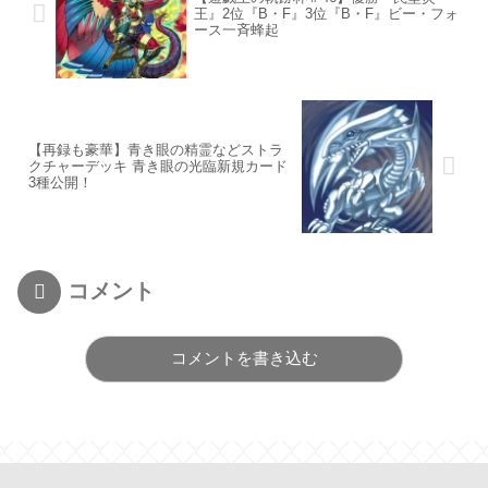
王』2位『B・F』3位『B・F』ビー・フォ
ース一斉蜂起
【再録も豪華】青き眼の精霊などストラ
クチャーデッキ 青き眼の光臨新規カード
3種公開！
コメント
コメントを書き込む