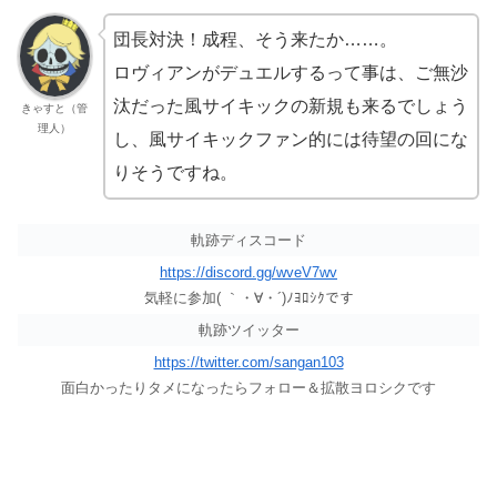
団長対決！成程、そう来たか……。
ロヴィアンがデュエルするって事は、ご無沙
汰だった風サイキックの新規も来るでしょう
きゃすと（管
理人）
し、風サイキックファン的には待望の回にな
りそうですね。
軌跡ディスコード
https://discord.gg/wveV7wv
気軽に参加( ｀・∀・´)ﾉﾖﾛｼｸです
軌跡ツイッター
https://twitter.com/sangan103
面白かったりタメになったらフォロー＆拡散ヨロシクです