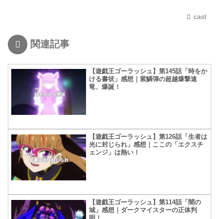
cast
関連記事
【遊戯王ゴーラッシュ】第145話「時をか
ける書状」感想｜紫鱗弾の超越爆撃速
竜、爆誕！
【遊戯王ゴーラッシュ】第126話「生者は
光に封じられ」感想｜ここの「エクスチ
ェンジ」は熱い！
【遊戯王ゴーラッシュ】第114話「闇の
城」感想｜ダークマイスターの正体判
明！