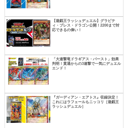
【遊戯王ラッシュデュエル】グラビテ
ィ・プレス・ドラゴン公開！2200まで対
応できるの偉い！
「大連撃竜ドラギアス・バースト」効果
判明！貫通からの3連撃で一気にデュエル
エンド！
『ガーディアン・エアトス』収録決定！
これにはラフェールもニッコリ［遊戯王
ラッシュデュエル］