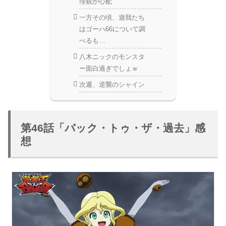
理観が心配
一方その頃、遊我たち
はゴーハ66について調
べるも…
八木ニックのモンスタ
ー面白過ぎでしょｗ
次週、逆襲のシャイン
第46話「バック・トゥ・ザ・過去」感
想