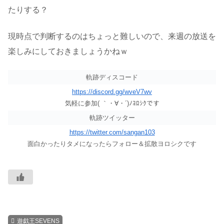
たりする？
現時点で判断するのはちょっと難しいので、来週の放送を
楽しみにしておきましょうかねｗ
軌跡ディスコード
https://discord.gg/wveV7wv
気軽に参加( ｀・∀・´)ﾉﾖﾛｼｸです
軌跡ツイッター
https://twitter.com/sangan103
面白かったりタメになったらフォロー＆拡散ヨロシクです
遊戯王SEVENS