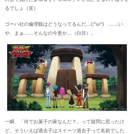
るでしょ（笑）
ゴーハ社の倫理観はどうなってるんだ…(;^ω^) ……い
や、まぁ……そんなの今更か…（白目）。
一瞬、「何でお菓子の家なんだ？」って疑問に思ったけ
ど、そういえば過去子はスイーツ過去子って名前でした