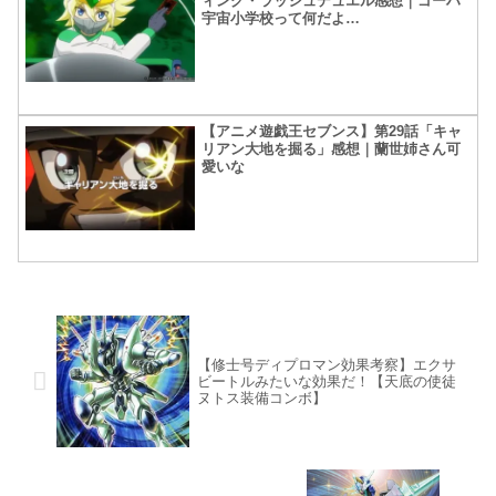
ィング・ラッシュデュエル感想｜ゴーハ
宇宙小学校って何だよ…
【アニメ遊戯王セブンス】第29話「キャ
リアン大地を掘る」感想｜蘭世姉さん可
愛いな
【修士号ディプロマン効果考察】エクサ
ビートルみたいな効果だ！【天底の使徒
ヌトス装備コンボ】