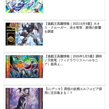
【遊戯王高騰情報｜2023.8月4週】ネオ
ス・クルーガー、赤き竜等、新弾の影響
を調査
【遊戯王高騰情報｜2026年1月5週】調和
ノ天救竜（フィドラウリス＝ハルモニ
ア）超高ぇ…
【LLデッキ】異怪の妖精エルフォビア採
用に注目集まる！？