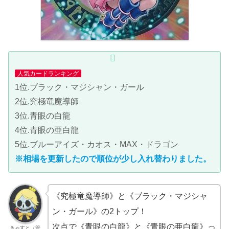
人気カードランキング
1位.ブラック・マジシャン・ガール
2位.究極竜魔導師
3位.青眼の白龍
4位.青眼の亜白龍
5位.ブルーアイズ・カオス・MAX・ドラゴン
※相場を更新したので順位が少し入れ替わりました。
《究極竜魔導師》と《ブラック・マジシャ
ン・ガール》の2トップ！
次点で《青眼の白龍》と《青眼の亜白龍》っ
きゃすと（管