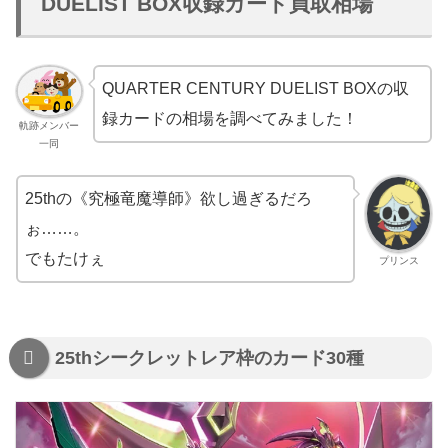
DUELIST BOX収録カード買取相場
QUARTER CENTURY DUELIST BOXの収
録カードの相場を調べてみました！
軌跡メンバー
一同
25thの《究極竜魔導師》欲し過ぎるだろ
ぉ……。
でもたけぇ
プリンス
25thシークレットレア枠のカード30種