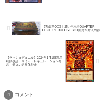
【遊戯王OCG】25th年末箱QUARTER
CENTURY DUELIST BOX開封＆封入内容
【ラッシュデュエル】2024年1月1日適用
制限改訂・リミットレギュレーション発
表｜業火の結界像禁止
コメント