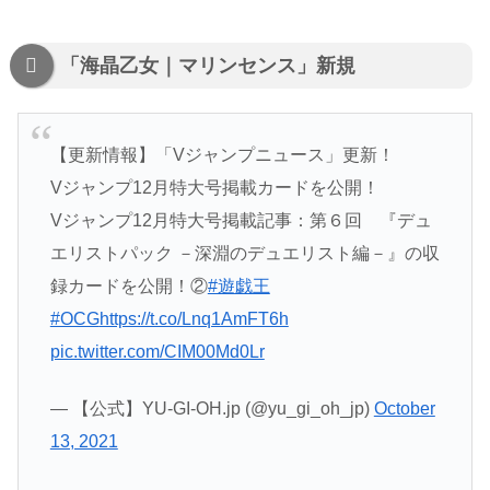
「海晶乙女｜マリンセンス」新規
【更新情報】「Vジャンプニュース」更新！
Vジャンプ12月特大号掲載カードを公開！
Vジャンプ12月特大号掲載記事：第６回 『デュ
エリストパック －深淵のデュエリスト編－』の収
録カードを公開！②
#遊戯王
#OCG
https://t.co/Lnq1AmFT6h
pic.twitter.com/CIM00Md0Lr
— 【公式】YU-GI-OH.jp (@yu_gi_oh_jp)
October
13, 2021