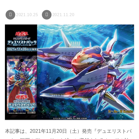
2021.10.25
2021.11.20
本記事は、2021年11月20日（土）発売『デュエリストパ