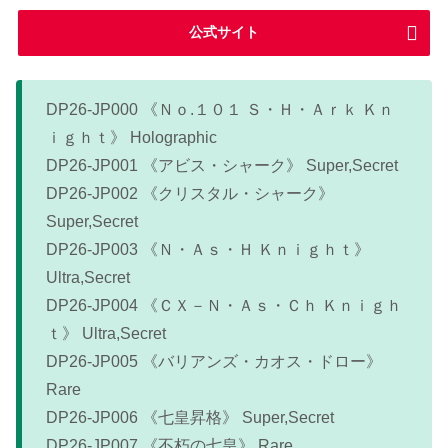
公式サイト
DP26-JP000 《Ｎｏ.１０１ Ｓ・Ｈ・Ａｒｋ Ｋｎ
ｉｇｈｔ》 Holographic
DP26-JP001 《アビス・シャーク》 Super,Secret
DP26-JP002 《クリスタル・シャーク》
Super,Secret
DP26-JP003 《Ｎ・Ａｓ・Ｈ Ｋｎｉｇｈｔ》
Ultra,Secret
DP26-JP004 《ＣＸ－Ｎ・Ａｓ・Ｃｈ Ｋｎｉｇｈ
ｔ》 Ultra,Secret
DP26-JP005 《バリアンズ・カオス・ドロー》
Rare
DP26-JP006 《七皇昇格》 Super,Secret
DP26-JP007 《不朽の七皇》 Rare