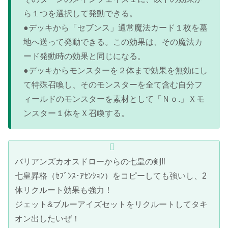
ら１つを選択して発動できる。
●デッキから「セブンス」通常魔法カード１枚を墓
地へ送って発動できる。この効果は、その魔法カ
ード発動時の効果と同じになる。
●デッキからモンスターを２体まで効果を無効にし
て特殊召喚し、そのモンスターを全て含む自分フ
ィールドのモンスターを素材として「Ｎｏ.」Ｘモ
ンスター１体をＸ召喚する。
バリアンズカオスドローからの七皇の剣‼
七皇昇格（ｾﾌﾞﾝｽ･ｱｾﾝｼｮﾝ）をコピーしても強いし、2
体リクルート効果も強力！
ジェット&ブルーアイズセットをリクルートしてタキ
オン出したいぜ！