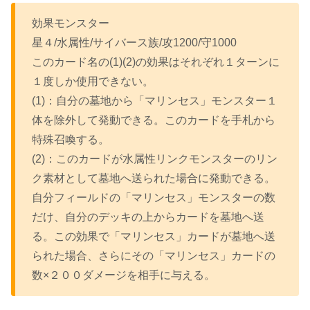
効果モンスター
星４/水属性/サイバース族/攻1200/守1000
このカード名の(1)(2)の効果はそれぞれ１ターンに
１度しか使用できない。
(1)：自分の墓地から「マリンセス」モンスター１
体を除外して発動できる。このカードを手札から
特殊召喚する。
(2)：このカードが水属性リンクモンスターのリン
ク素材として墓地へ送られた場合に発動できる。
自分フィールドの「マリンセス」モンスターの数
だけ、自分のデッキの上からカードを墓地へ送
る。この効果で「マリンセス」カードが墓地へ送
られた場合、さらにその「マリンセス」カードの
数×２００ダメージを相手に与える。