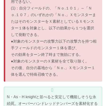
用できない。
(1)：自分フィールドの、「Ｎｏ.１０１」～「Ｎ
ｏ.１０７」のいずれかの「Ｎｏ.」Ｘモンスターま
たはそのモンスターをＸ素材としているＸモンス
ター１体を対象とし、以下の効果から１つを選択
して発動できる。
●対象のモンスターの攻撃力以下の攻撃力を持つ相
手フィールドのモンスター１体を選び、
その効果をターン終了時まで無効にする。
●対象のモンスターのＸ素材を全て取り除く。
その後、自分の墓地から「Ｎｏ.」Ｘモンスター１
体を選んで特殊召喚できる。
N・As・H knightと並べると安定して機能しそうな永
続罠。オーバーハンドレッドナンバーズを素材化する