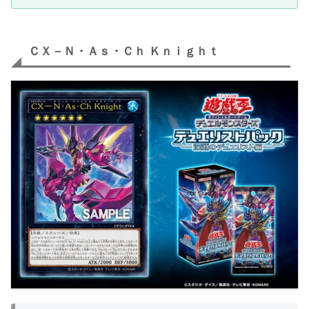
ＣＸ－Ｎ・Ａｓ・Ｃｈ Ｋｎｉｇｈｔ