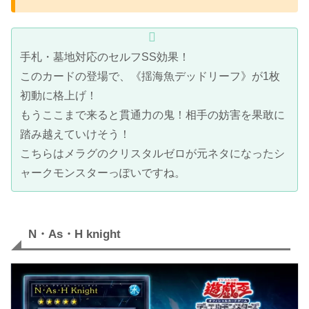
手札・墓地対応のセルフSS効果！
このカードの登場で、《揺海魚デッドリーフ》が1枚
初動に格上げ！
もうここまで来ると貫通力の鬼！相手の妨害を果敢に
踏み越えていけそう！
こちらはメラグのクリスタルゼロが元ネタになったシ
ャークモンスターっぽいですね。
N・As・H knight