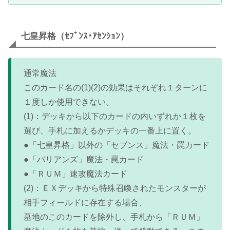
七皇昇格（ｾﾌﾞﾝｽ･ｱｾﾝｼｮﾝ）
通常魔法
このカード名の(1)(2)の効果はそれぞれ１ターンに
１度しか使用できない。
(1)：デッキから以下のカードの内いずれか１枚を
選び、手札に加えるかデッキの一番上に置く。
●「七皇昇格」以外の「セブンス」魔法・罠カード
●「バリアンズ」魔法・罠カード
●「ＲＵＭ」速攻魔法カード
(2)：ＥＸデッキから特殊召喚されたモンスターが
相手フィールドに存在する場合、
墓地のこのカードを除外し、手札から「ＲＵＭ」