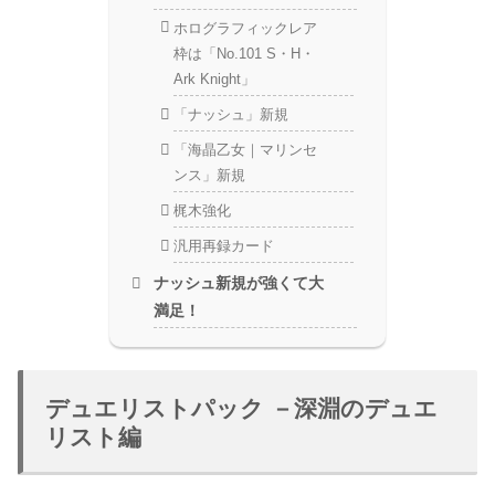
ホログラフィックレア
枠は「No.101 S・H・
Ark Knight」
「ナッシュ」新規
「海晶乙女｜マリンセ
ンス」新規
梶木強化
汎用再録カード
ナッシュ新規が強くて大
満足！
デュエリストパック －深淵のデュエ
リスト編