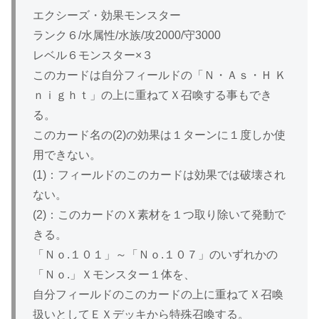
エクシーズ・効果モンスター
ランク６/水属性/水族/攻2000/守3000
レベル６モンスター×３
このカードは自分フィールドの「Ｎ・Ａｓ・Ｈ Ｋ
ｎｉｇｈｔ」の上に重ねてＸ召喚する事もでき
る。
このカード名の(2)の効果は１ターンに１度しか使
用できない。
(1)：フィールドのこのカードは効果では破壊され
ない。
(2)：このカードのＸ素材を１つ取り除いて発動で
きる。
「Ｎｏ.１０１」～「Ｎｏ.１０７」のいずれかの
「Ｎｏ.」Ｘモンスター１体を、
自分フィールドのこのカードの上に重ねてＸ召喚
扱いとしてＥＸデッキから特殊召喚する。