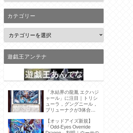
カテゴリー
遊戯王アンテナ
「氷結界の龍胤 エクハジ
ャール」に注目｜トリシ
ューラ，グングニール，
ブリューナクが3体合
体！
【オッドアイズ新規】
「Odd-Eyes Override
Dragon」判明｜ウーサの