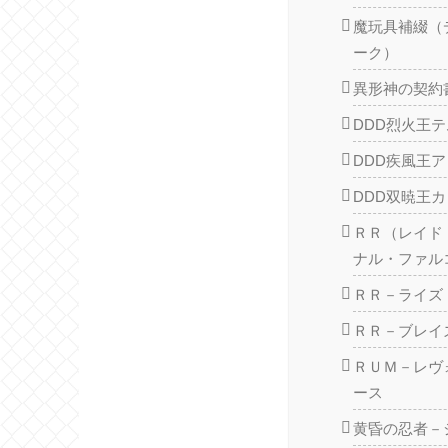
魔玩具補綴（
ーク）
異形神の契約
DDD烈火王
DDD疾風王
DDD双暁王
ＲＲ（レイド
ナル・ファル
ＲＲ－ライズ
ＲＲ－ブレイ
ＲＵＭ－レヴ
ース
黄昏の忍者－