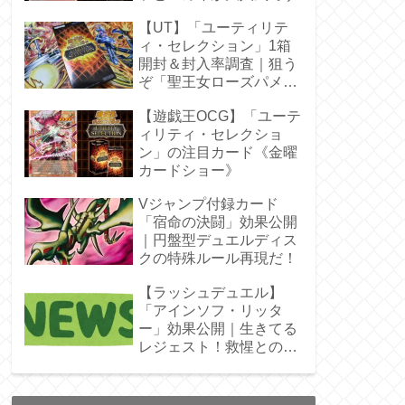
【UT】「ユーティリテ
ィ・セレクション」1箱
開封＆封入率調査｜狙う
ぞ「聖王女ローズパメ
ラ」オバプリ
【遊戯王OCG】「ユーテ
ィリティ・セレクショ
ン」の注目カード《金曜
カードショー》
Vジャンプ付録カード
「宿命の決闘」効果公開
｜円盤型デュエルディス
クの特殊ルール再現だ！
【ラッシュデュエル】
「アインソフ・リッタ
ー」効果公開｜生きてる
レジェスト！救惺との相
性◎