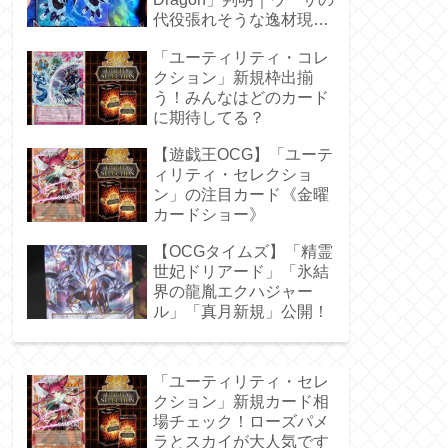
代役張れそうな逸材現
る！
「ユーティリティ・コレ
クション」新規枠出揃
う！みんなはどのカード
に期待してる？
【遊戯王OCG】「ユーテ
ィリティ・セレクショ
ン」の注目カード《金曜
カードショー》
【OCGタイムズ】「精霊
世妃ドリアード」「氷結
界の龍胤エクハジャー
ル」「真月新規」公開！
「ユーティリティ・セレ
クション」新規カード相
場チェック！ローズパメ
ラとスカイが大人気です