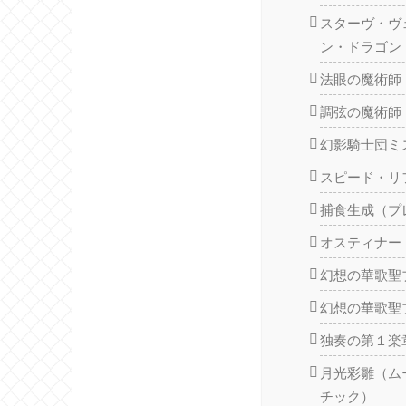
スターヴ・ヴ
ン・ドラゴン
法眼の魔術師
調弦の魔術師
幻影騎士団ミ
スピード・リ
捕食生成（プ
オスティナー
幻想の華歌聖
幻想の華歌聖
独奏の第１楽
月光彩雛（ム
チック）