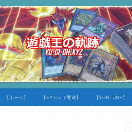
【ホーム】
【EXデッキ関連】
【YOUTUBE】