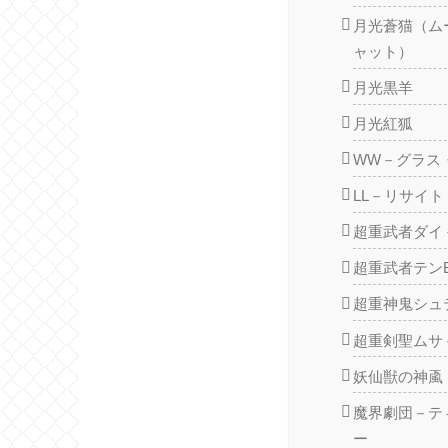
月光蒼猫（ム
ャット）
月光黒羊
月光紅狐
WW－グラス
LL－リサイ
超重武者ダイ
超重武者テンB
超重神鬼シュ
超重剣聖ムサ
妖仙獣の神颪
魔界劇団－テ
ー