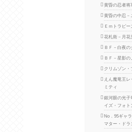
黄昏の忍者将
黄昏の中忍－
Ｅｍトラピー
花札衛－月花
ＢＦ－白夜の
ＢＦ－星影の
クリムゾン・
えん魔竜王レ
ミティ
銀河眼の光子
イズ・フォト
No．95ギ
マター・ドラ