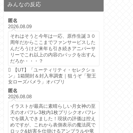
みんなの反応
匿名
2026.08.09
それはそうと今年は一応、原作生誕３０
周年だからここまでファンサービスした
んだろうけど来年も引き続きアニバーサ
リーでこれ以上の内容のパックを出すん
だろか・・・？
【UT】「ユーティリティ・セレクショ
ン」1箱開封＆封入率調査｜狙うぞ「聖王
女ローズパメラ」オバプリ
匿名
2026.08.08
イラストが最高に素晴らしい月女神の至
天のオバフレ3枚内1枚プリシクオバフレ
でを購入できました！現状の評価は控え
めですが、これから表側表示の魔法罠で
ロック&妨害を仕掛けるアンブラルや竜