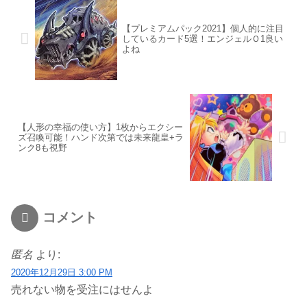
【プレミアムパック2021】個人的に注目
しているカード5選！エンジェルＯ1良い
よね
【人形の幸福の使い方】1枚からエクシー
ズ召喚可能！ハンド次第では未来龍皇+ラ
ンク8も視野
コメント
匿名
より:
2020年12月29日 3:00 PM
売れない物を受注にはせんよ