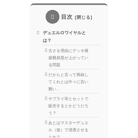
目次
デュエルロワイヤルと
は？
古さを理由にデッキ構
築難易度が上がってい
る問題
だからと言って再録し
てくれとは中々に言い
難い…
サプライ等とセットで
販売するとかどうだろ
う？
あとはマスターデュエ
ル（仮）で浸透させる
とか？