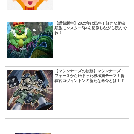
【謹賀新年】2025年は巳年！好きな爬虫
類族モンスター5体を想像しながら読んで
ね！
【マシンナーズの軌跡】マシンナーズ・
フォースから始まった機械族テーマ！督
戦官コヴィントンの新たな命令とは！？