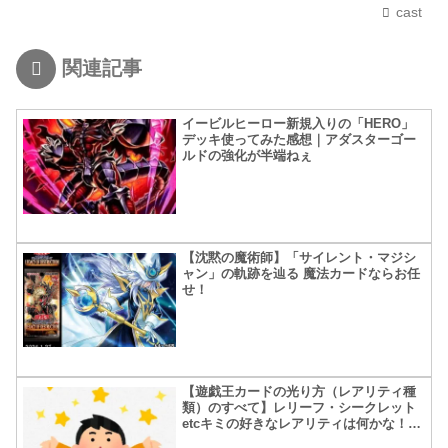
cast
関連記事
イービルヒーロー新規入りの「HERO」
デッキ使ってみた感想｜アダスターゴー
ルドの強化が半端ねぇ
【沈黙の魔術師】「サイレント・マジシ
ャン」の軌跡を辿る 魔法カードならお任
せ！
【遊戯王カードの光り方（レアリティ種
類）のすべて】レリーフ・シークレット
etcキミの好きなレアリティは何かな！？
【追記アリ】