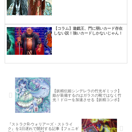
【コラム】遊戯王、門に弱いカード存在
しない説！強いカードしかないじゃん！
【妖精伝姫シンデレラの竹光ギミック】
姫が装備するのはガラスの靴ではなく竹
光！ドローを加速させる【妖精コンボ】
『ストラクR-ウォリアーズ・ストライ
ク』を1日遅れで開封する記事【フェニギ