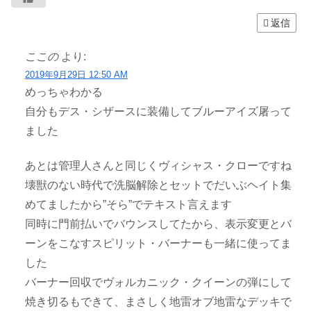
返信
ここの
より:
2019年9月29日 12:50 AM
めっちゃわかる
自分もデス・シザースに装備してブルーアイズ屠って
ました
あとは管理人さんと同じくヴィシャス・クローですね
壊獣のない時代で洗脳解除とセットでだいぶヘイト集
めてましたから”そら”でテキスト言えます
同時に門前払いでバウンスしてたから、表示変更とバ
ーンをこなすスピリット・バーナーも一緒に使ってま
した
バーナー回収でヴォルカニック・クイーンの弾にして
焼き切るもできて、まさしく地雷オブ地雷なデッキで