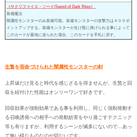
《サクリファイス・ソード/Sword of Dark Rites》
装備魔法
闇属性モンスターのみ装備可能。装備モンスターの攻撃力は４００ポ
イントアップする。装備モンスターが生け贄に捧げられる事によって
このカードが墓地に送られた場合、このカードを手札に戻す。
生贄を宿命づけられた闇属性モンスターの剣
上昇値だけ見ると時代を感じざるを得ませんが、生贄と回
収を紐付けた性能はオンリーワンで好きです。
回収効果が強制効果である事を利用し、同じく強制発動す
る召喚誘発への相手への発動妨害をやり過ごすテクニック
等も有りますが、利用するシーンが滅多にないので…あっ
て無い様なものなのが切ないです。