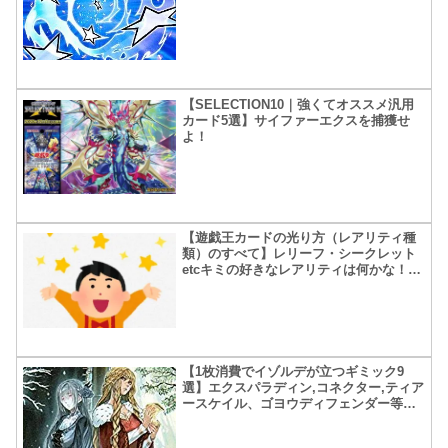
【SELECTION10｜強くてオススメ汎用
カード5選】サイファーエクスを捕獲せ
よ！
【遊戯王カードの光り方（レアリティ種
類）のすべて】レリーフ・シークレット
etcキミの好きなレアリティは何かな！？
【追記アリ】
【1枚消費でイゾルデが立つギミック9
選】エクスパラディン,コネクター,ティア
ースケイル、ゴヨウディフェンダー等、
沢山集めました！