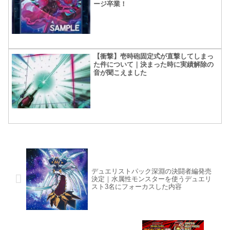
ージ卒業！
【衝撃】壱時砲固定式が直撃してしまっ
た件について｜決まった時に実績解除の
音が聞こえました
デュエリストパック深淵の決闘者編発売
決定｜水属性モンスターを使うデュエリ
スト3名にフォーカスした内容