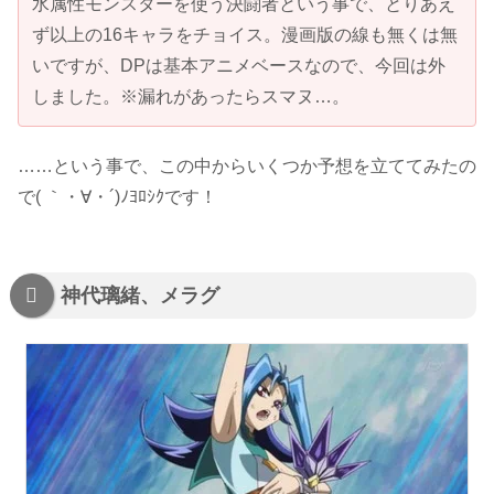
水属性モンスターを使う決闘者という事で、とりあえ
ず以上の16キャラをチョイス。漫画版の線も無くは無
いですが、DPは基本アニメベースなので、今回は外
しました。※漏れがあったらスマヌ…。
……という事で、この中からいくつか予想を立ててみたの
で( ｀・∀・´)ﾉﾖﾛｼｸです！
神代璃緒、メラグ