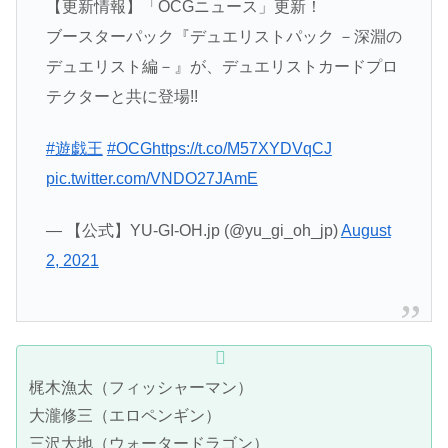
【更新情報】「OCGニュース」更新！
ブースターパック『デュエリストパック －深淵の
デュエリスト編－』が、デュエリストカードプロ
テクターと共に登場!!
#遊戯王
#OCG
https://t.co/M57XYDVqCJ
pic.twitter.com/VNDO27JAmE
— 【公式】YU-GI-OH.jp (@yu_gi_oh_jp)
August
2, 2021
梶木漁太（フィッシャーマン）
大瀧修三（エロペンギン）
三沢大地（ウォータードラゴン）