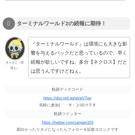
ターミナルワールド2の続報に期待！
『ターミナルワールド』は環境にも大きな影
響を与えるパックだと思っているので、早く
続報が欲しいですね。多分【ネクロス】だと
きゃすと（管
理人）
は思うんですけどねぇ。
軌跡ディスコード
https://discord.gg/wveV7wv
気軽に参加( ｀・∀・´)ﾉﾖﾛｼｸです
軌跡ツイッター
https://twitter.com/sangan103
面白かったりタメになったらフォロー＆拡散ヨロシクです