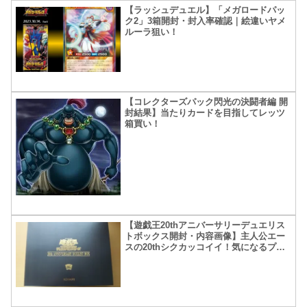
【ラッシュデュエル】「メガロードパッ
ク2」3箱開封・封入率確認｜絵違いヤメ
ルーラ狙い！
【コレクターズパック閃光の決闘者編 開
封結果】当たりカードを目指してレッツ
箱買い！
【遊戯王20thアニバーサリーデュエリス
トボックス開封・内容画像】主人公エー
スの20thシクカッコイイ！気になるプレ
マ&ステンレスカードの結果は！？