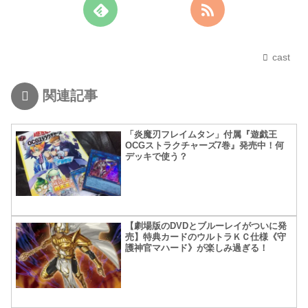
cast
関連記事
「炎魔刃フレイムタン」付属『遊戯王
OCGストラクチャーズ7巻』発売中！何
デッキで使う？
【劇場版のDVDとブルーレイがついに発
売】特典カードのウルトラＫＣ仕様《守
護神官マハード》が楽しみ過ぎる！