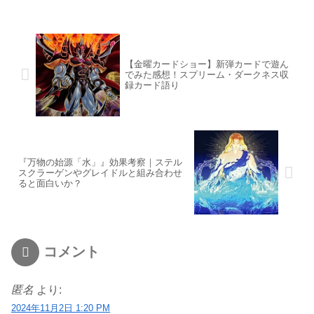
【金曜カードショー】新弾カードで遊ん
でみた感想！スプリーム・ダークネス収
録カード語り
『万物の始源「水」』効果考察｜ステル
スクラーゲンやグレイドルと組み合わせ
ると面白いか？
コメント
匿名
より:
2024年11月2日 1:20 PM