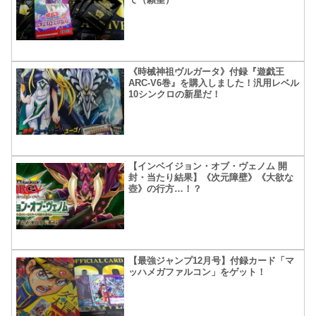
《時械神祖ヴルガータ》付録『遊戯王
ARC-V6巻』を購入しました！汎用レベル
10シンクロの新星だ！
【インベイジョン・オブ・ヴェノム 開
封・当たり結果】《次元障壁》《大欲な
壺》の行方…！？
【最強ジャンプ12月号】付録カード「マ
ッハメガファルコン」をゲット！