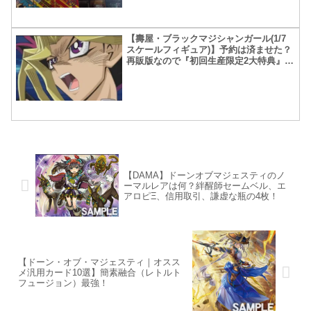
【壽屋・ブラックマジシャンガール(1/7
スケールフィギュア)】予約は済ませた？
再販版なので『初回生産限定2大特典』は
付属しないぞ！
【DAMA】ドーンオブマジェスティのノ
ーマルレアは何？絆醒師セームベル、エ
アロピΞ、信用取引、謙虚な瓶の4枚！
【ドーン・オブ・マジェスティ｜オスス
メ汎用カード10選】簡素融合（レトルト
フュージョン）最強！