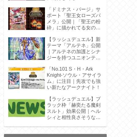
「ドミナス・パージ」サ
ポート「聖王女ローズパ
メラ」公開｜「聖王の粉
砕」に描かれてる女の子
じゃん！
【ラッシュデュエル】新
テーマ「アルテネ」公開
｜アルテネの加護とシナ
ジーを持つユニオンテー
マ登場
「No.101 S・H・Ark
Knight-ソウル・アサイラ
ム」に注目｜先攻でも強
い新たなアークナイト！
【ラッシュデュエル】ブ
ラック枠「赫奕たる魔剣
スルト」効果公開｜ヘル
シィと相性良さそうなレ
ベル4