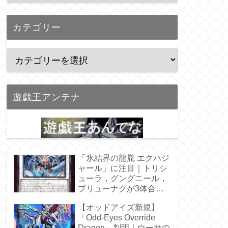
カテゴリー
遊戯王アンテナ
「氷結界の龍胤 エクハジ
ャール」に注目｜トリシ
ューラ，グングニール，
ブリューナクが3体合
体！
【オッドアイズ新規】
「Odd-Eyes Override
Dragon」判明｜ウーサの