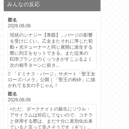
みんなの反応
匿名
2026.08.06
現状のシナジー【青眼】…パージの影響
を受けにくい。乙女またそれに準じた初
動＋光チューナーと同じ展開に派生する
際に列王をセットできる。また従来の
B2Bプランとのくっつきがすこぶるよく
次の相手ターンに前タ...
「ドミナス・パージ」サポート「聖王女
ローズパメラ」公開｜「聖王の粉砕」に描
かれてる女の子じゃん！
匿名
2026.08.06
>ただ、ダークナイトの蘇生にソウル・
アサイラムは対応してないので、コチラ
と併用する際は、まだ十分に差別化出来
ていると言って良さそうです（ギリ）。