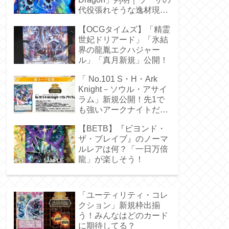
代役張れそうな逸材現
る！
【OCGタイムズ】「精霊
世妃ドリアード」「氷結
界の龍胤エクハジャー
ル」「真月新規」公開！
「 No.101 S・H・Ark
Knight－ソウル・アサイ
ラム」新規公開！先1で
も強いアークナイトだ
ぁ！
【BETB】『ビヨンド・
ザ・ブレイブ』のノーマ
ルレアは何？「一日万倍
龍」が楽しそう！
「ユーティリティ・コレ
クション」新規枠出揃
う！みんなはどのカード
に期待してる？