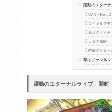
躍動のエターナ
CAN－Re：D
ロイヤルデモ
花牙クノイチ
天帝の威眼
酢酸のたまっ
草はノーマルレ
躍動のエターナルライブ｜開封