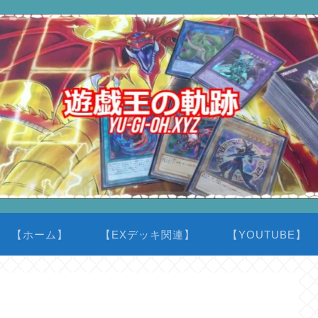
【ホーム】
【EXデッキ関連】
【YOUTUBE】