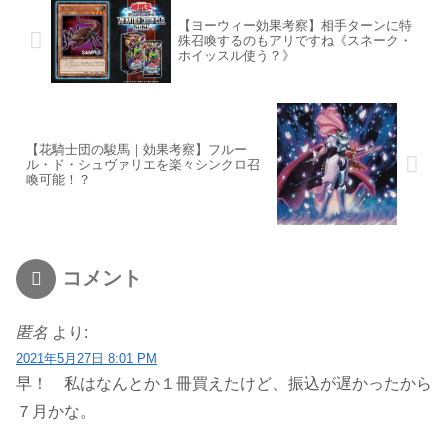
【ヨーウィー効果考察】相手ターンに特
殊召喚するのもアリですね《スネーク・
ホイッスル使う？》
【花騎士団の駿馬｜効果考察】フルー
ル・ド・シュヴァリエを楽々シンクロ召
喚可能！？
コメント
匿名
より:
2021年5月27日 8:01 PM
早！ 私はなんとか１冊買えたけど、振込が遅かったから
７月かな。