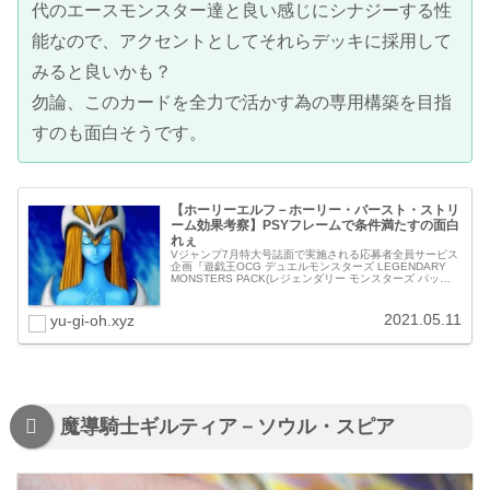
代のエースモンスター達と良い感じにシナジーする性
能なので、アクセントとしてそれらデッキに採用して
みると良いかも？
勿論、このカードを全力で活かす為の専用構築を目指
すのも面白そうです。
【ホーリーエルフ－ホーリー・バースト・ストリ
ーム効果考察】PSYフレームで条件満たすの面白
れぇ
Vジャンプ7月特大号誌面で実施される応募者全員サービス
企画『遊戯王OCG デュエルモンスターズ LEGENDARY
MONSTERS PACK(レジェンダリー モンスターズ パッ
ク)』より、《ホーリーエルフ－ホーリー・バースト・スト
リーム》...
2021.05.11
yu-gi-oh.xyz
魔導騎士ギルティア－ソウル・スピア