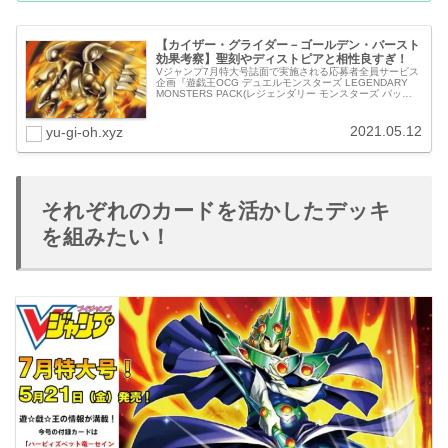
【カイザー・グライダー－ゴールデン・バースト
効果考察】聖刻やディストピアと相性良すぎ！
Vジャンプ7月特大号誌面で実施される応募者全員サービス
企画『遊戯王OCG デュエルモンスターズ LEGENDARY
MONSTERS PACK(レジェンダリー モンスターズ パッ
ク)』より、《カイザー・グライダー－ゴールデン・バース
ト》の特...
2021.05.12
yu-gi-oh.xyz
それぞれのカードを活かしたデッキ
を組みたい！