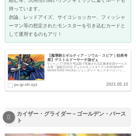
組む等、汎用性の高いリンクギミックに繋ぐルートも
持っています。
勿論、レッドアイズ、サイコショッカー、フィッシャ
ーマン等の想定されたモンスターを引き込むカードと
して運用するのもアリ！
【魔導騎士ギルティア－ソウル・スピア｜効果考
察】デストルドーサーチ強ぜぇ
Vジャンプ7月特大号誌面で実施される応募者全員サービス
企画『遊戯王OCG デュエルモンスターズ LEGENDARY
MONSTERS PACK(レジェンダリー モンスターズ パッ
ク)』より、《魔導騎士ギルティア－ソウル・スピア》の特
集記事で...
2021.05.10
yu-gi-oh.xyz
カイザー・グライダー－ゴールデン・バース
ト