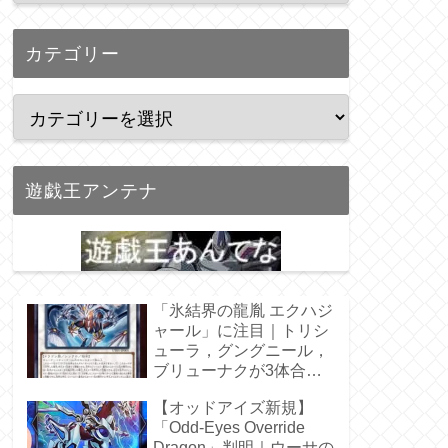
カテゴリー
遊戯王アンテナ
「氷結界の龍胤 エクハジ
ャール」に注目｜トリシ
ューラ，グングニール，
ブリューナクが3体合
体！
【オッドアイズ新規】
「Odd-Eyes Override
Dragon」判明｜ウーサの