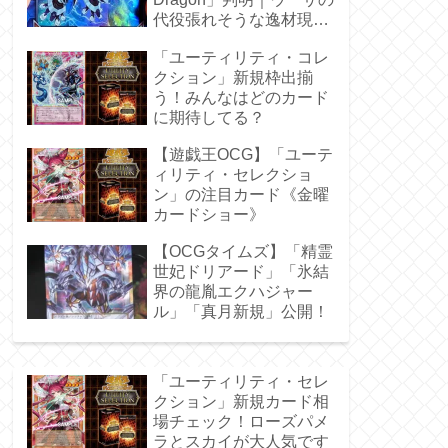
代役張れそうな逸材現
る！
「ユーティリティ・コレ
クション」新規枠出揃
う！みんなはどのカード
に期待してる？
【遊戯王OCG】「ユーテ
ィリティ・セレクショ
ン」の注目カード《金曜
カードショー》
【OCGタイムズ】「精霊
世妃ドリアード」「氷結
界の龍胤エクハジャー
ル」「真月新規」公開！
「ユーティリティ・セレ
クション」新規カード相
場チェック！ローズパメ
ラとスカイが大人気です