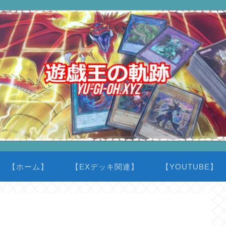
【ホーム】
【EXデッキ関連】
【YOUTUBE】