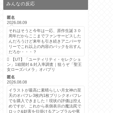
みんなの反応
匿名
2026.08.09
それはそうと今年は一応、原作生誕３０
周年だからここまでファンサービスした
んだろうけど来年も引き続きアニバーサ
リーでこれ以上の内容のパックを出すん
だろか・・・？
【UT】「ユーティリティ・セレクショ
ン」1箱開封＆封入率調査｜狙うぞ「聖王
女ローズパメラ」オバプリ
匿名
2026.08.08
イラストが最高に素晴らしい月女神の至
天のオバフレ3枚内1枚プリシクオバフレ
でを購入できました！現状の評価は控え
めですが、これから表側表示の魔法罠で
ロック&妨害を仕掛けるアンブラルや竜