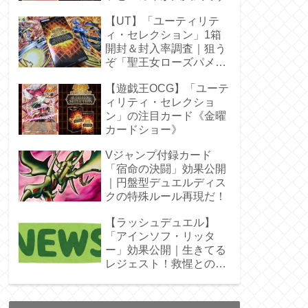
【UT】「ユーティリテ
ィ・セレクション」1箱
開封＆封入率調査｜狙う
ぞ「聖王女ローズパメ
ラ」オバプリ
【遊戯王OCG】「ユーテ
ィリティ・セレクショ
ン」の注目カード《金曜
カードショー》
Vジャンプ付録カード
「宿命の決闘」効果公開
｜円盤型デュエルディス
クの特殊ルール再現だ！
【ラッシュデュエル】
「アインソフ・リッタ
ー」効果公開｜生きてる
レジェスト！救惺との相
性◎