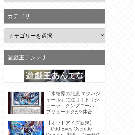
カテゴリー
遊戯王アンテナ
「氷結界の龍胤 エクハジ
ャール」に注目｜トリシ
ューラ，グングニール，
ブリューナクが3体合
体！
【オッドアイズ新規】
「Odd-Eyes Override
Dragon」判明｜ウーサの