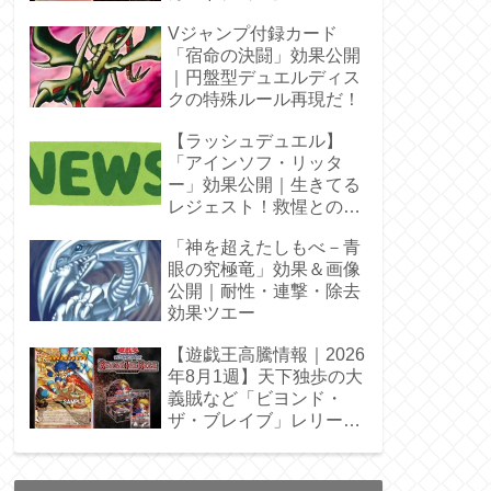
Vジャンプ付録カード
「宿命の決闘」効果公開
｜円盤型デュエルディス
クの特殊ルール再現だ！
【ラッシュデュエル】
「アインソフ・リッタ
ー」効果公開｜生きてる
レジェスト！救惺との相
性◎
「神を超えたしもべ－青
眼の究極竜」効果＆画像
公開｜耐性・連撃・除去
効果ツエー
【遊戯王高騰情報｜2026
年8月1週】天下独歩の大
義賊など「ビヨンド・
ザ・ブレイブ」レリーフ
枠を調査