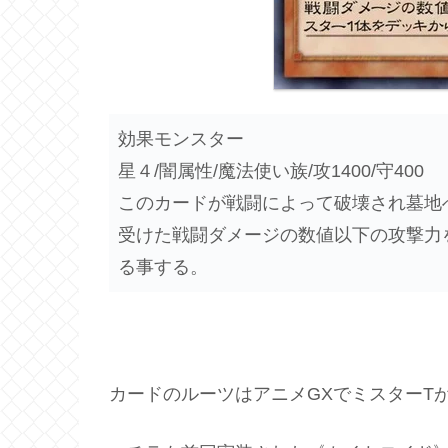
効果モンスター
星４/闇属性/魔法使い族/攻1400/守400
このカードが戦闘によって破壊され墓地
受けた戦闘ダメージの数値以下の攻撃力
る事する。
カードのルーツはアニメGXでミスターT