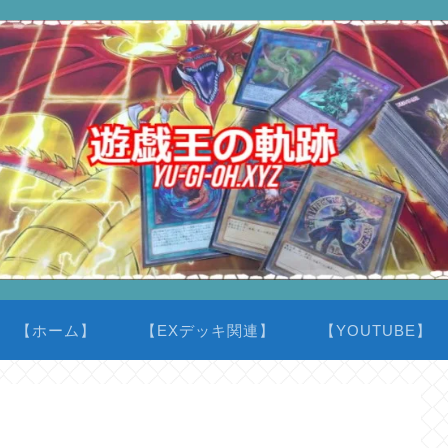
【ホーム】
【EXデッキ関連】
【YOUTUBE】