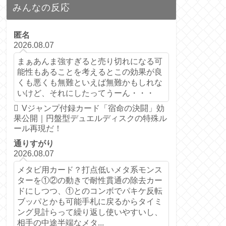
みんなの反応
匿名
2026.08.07
まぁあんま強すぎると売り切れになる可
能性もあることを考えるとこの効果が良
くも悪くも無難といえば無難かもしれな
いけど、それにしたってうーん・・・
Vジャンプ付録カード「宿命の決闘」効
果公開｜円盤型デュエルディスクの特殊ル
ール再現だ！
通りすがり
2026.08.07
メタビ用カード？打点低いメタ系モンス
ターを①②の動きで耐性貫通の除去カー
ドにしつつ、①とのコンボでパキケ反転
ブッパとかも可能手札に戻るからタイミ
ング見計らって繰り返し使いやすいし、
相手の中途半端なメタ...