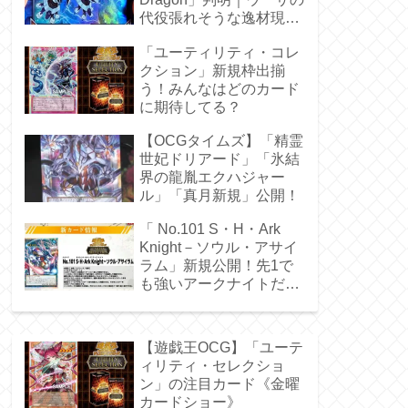
代役張れそうな逸材現
る！
「ユーティリティ・コレ
クション」新規枠出揃
う！みんなはどのカード
に期待してる？
【OCGタイムズ】「精霊
世妃ドリアード」「氷結
界の龍胤エクハジャー
ル」「真月新規」公開！
「 No.101 S・H・Ark
Knight－ソウル・アサイ
ラム」新規公開！先1で
も強いアークナイトだ
ぁ！
【遊戯王OCG】「ユーテ
ィリティ・セレクショ
ン」の注目カード《金曜
カードショー》