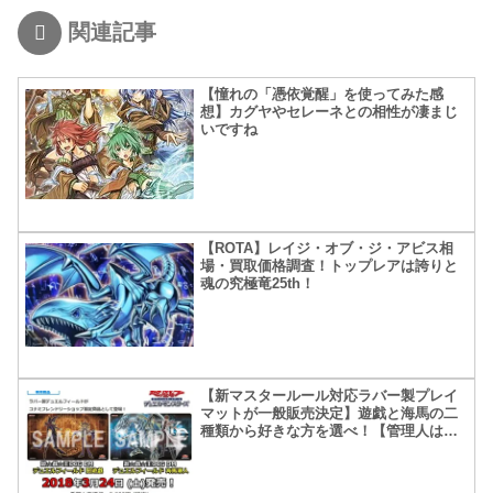
関連記事
【憧れの「憑依覚醒」を使ってみた感
想】カグヤやセレーネとの相性が凄まじ
いですね
【ROTA】レイジ・オブ・ジ・アビス相
場・買取価格調査！トップレアは誇りと
魂の究極竜25th！
【新マスタールール対応ラバー製プレイ
マットが一般販売決定】遊戯と海馬の二
種類から好きな方を選べ！【管理人は師
匠が欲しい】