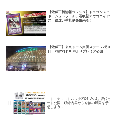
【遊戯王新情報ラッシュ】ドラゴンメイ
ド・シュトラール、召喚獣アウゴエイデ
ス、絵違い手札誘発娘来る！
【遊戯王】東京ドーム声優ステージ2月4
日｜2月22日18:30よりプレミア公開
「トーナメントパック2021 Vol.4」収録カ
ード公開！収録内容から今後の展開を予
想しよう！