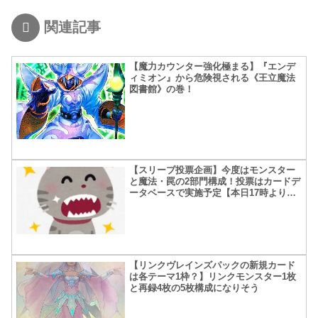
関連記事
【魔力カウンター強化極まる】『エンデ
ィミオン』から危険視される《王立魔法
図書館》の巻！
【スリーブ投票企画】今度はモンスター
と魔法・罠の2部門構成！投票はカードデ
ータベースで実施予定【本日17時より投
票開始】
【リンクヴレインズパックの新規カード
は各テーマ1枠？】リンクモンスター1枚
と再録4枚の5枚構成になりそう