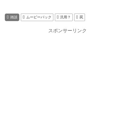
雑談
ムービーパック
汎用？
罠
スポンサーリンク