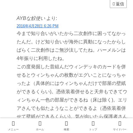
返信
AYBな鮫使い
より:
2016年4月28日 6:26 PM
今まで知り合いがいたから二次創作に困ってなかっ
たんだ。けど知り合いが海外に異動になったからし
ばらく二次創作はご無沙汰してたね。ハーメルンは
4年振りに利用したね。
この度発掘した昔組んだウィンデッキのカードを併
せるとウィンちゃんの枚数がエグいことになっちゃ
ったよ（具体的にはウィンちゃんだけで部屋の壁紙
ができるくらい)。憑依装着併せると天井もできてウ
ィンちゃん一色の部屋ができるね（床は除く)。エリ
アさんでも似たようなことができるよ（憑依装着併
せて壁紙ができるくらい)。気が向いたら保護者さん
の小説でも見てみるよ。例によってこのコメントは
メニュー
ホーム
検索
トップ
サイドバー