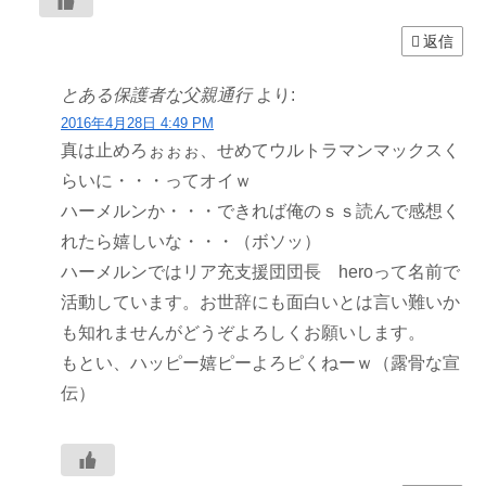
返信
とある保護者な父親通行
より:
2016年4月28日 4:49 PM
真は止めろぉぉぉ、せめてウルトラマンマックスく
らいに・・・ってオイｗ
ハーメルンか・・・できれば俺のｓｓ読んで感想く
れたら嬉しいな・・・（ボソッ）
ハーメルンではリア充支援団団長 heroって名前で
活動しています。お世辞にも面白いとは言い難いか
も知れませんがどうぞよろしくお願いします。
もとい、ハッピー嬉ピーよろピくねーｗ（露骨な宣
伝）