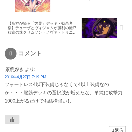
【藍神が操る「方界」デッキ・効果考
察】デューザとヴィジャムが勝利の鍵!?
殺意の塊クリムゾン・ノヴァ・トリニテ
ィ
コメント
青眼好き
より:
2016年4月27日 7:19 PM
フォートレス4以下装備じゃなくて4以上装備なの
か・・・脳筋デッキの選択肢が増えたな、単純に攻撃力
1000上がるだけでも結構強いし
返信