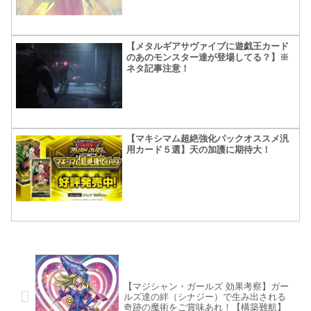
【メタルギアサヴァイブに遊戯王カード
のあのモンスター達が登場してる？】※
ネタ記事注意！
【マキシマム超絶強化パックオススメ汎
用カード５選】天の加護に期待大！
【マジシャン・ガールズ 効果考察】ガー
ルズ達の絆（シナジー）で生み出される
奇跡の魔術をご賞味あれ！【構築難航】