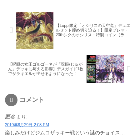
【Loppi限定「オシリスの天空竜」デュエ
ルセット締め切り迫る！】限定プレマ・
20thシクのオシリス・特製コイン【ラス
トチャンス急げ】
【呪眼の女王ゴルゴーネが「呪眼/じゅが
ん」デッキに与える影響】デスガイド1枚
でザラキエルが出せるようになった！
コメント
匿名
より:
2019年6月29日 2:08 PM
楽しみだけどジムコザッキー戦という謎のチョイス…