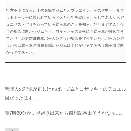
行方不明になった十代を探すジムとオブラエイン。その道中バトルフ
ットボーラーに襲われている老人と少年を助ける。そして老人からデ
ュエリスト狩りを行っている覇王軍のことを知る。ひとまず老人と少
年の集落に向かうジムたち。向かったその集落にも覇王軍が攻めてき
ており、絶対防御将軍バーガンディが集落を守っていた。バーガンデ
ィからは覇王軍の情報を聞いたジムは十代がいるであろう覇王城に向
かうのであった。
管理人の記憶が正しければ、ジムとコザッキーのデュエル
回だったはず…。
朝7時30分か…早起き出来たら感想記事出そうかなぁ…。