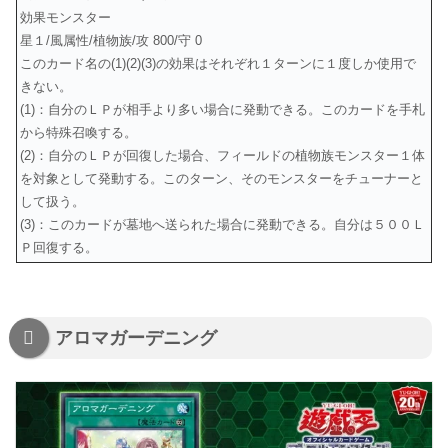
効果モンスター
星１/風属性/植物族/攻 800/守 0
このカード名の(1)(2)(3)の効果はそれぞれ１ターンに１度しか使用で
きない。
(1)：自分のＬＰが相手より多い場合に発動できる。このカードを手札
から特殊召喚する。
(2)：自分のＬＰが回復した場合、フィールドの植物族モンスター１体
を対象として発動する。このターン、そのモンスターをチューナーと
して扱う。
(3)：このカードが墓地へ送られた場合に発動できる。自分は５００Ｌ
Ｐ回復する。
アロマガーデニング