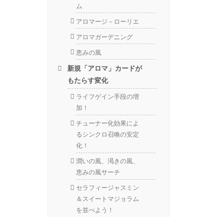
ム
アロマージ－ローリエ
アロマガーデニング
恵みの風
新規「アロマ」カードが
もたらす変化
ライフゲイン手段の増
加！
チューナー化効果によ
るシンクロ召喚の安定
化！
潤いの風、渇きの風、
恵みの風サーチ
セラフィージャスミン
＆スイートマジョラム
を並べよう！