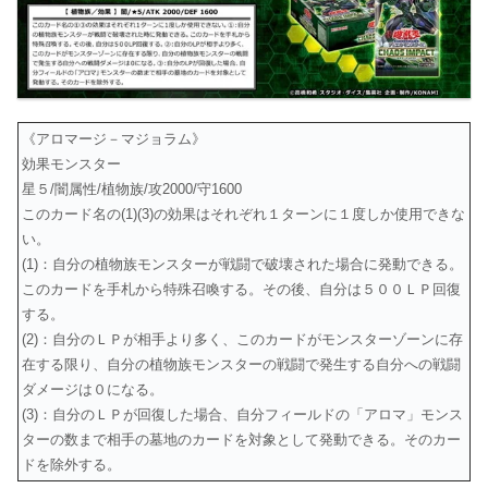
《アロマージ－マジョラム》
効果モンスター
星５/闇属性/植物族/攻2000/守1600
このカード名の(1)(3)の効果はそれぞれ１ターンに１度しか使用できな
い。
(1)：自分の植物族モンスターが戦闘で破壊された場合に発動できる。
このカードを手札から特殊召喚する。その後、自分は５００ＬＰ回復
する。
(2)：自分のＬＰが相手より多く、このカードがモンスターゾーンに存
在する限り、自分の植物族モンスターの戦闘で発生する自分への戦闘
ダメージは０になる。
(3)：自分のＬＰが回復した場合、自分フィールドの「アロマ」モンス
ターの数まで相手の墓地のカードを対象として発動できる。そのカー
ドを除外する。