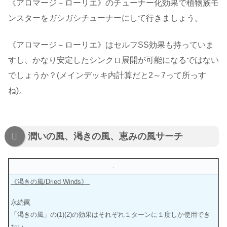
《アロマージ－ローリエ》のチューナー化効果で植物族モ
ンスターをガシガシチューナーにして行きましょう。
《アロマージ－ローリエ》はセルフSS効果も持っていま
すし、かなり安定したシンクロ展開が可能になるではない
でしょうか？(メインデッキ内計算だと2～7って所っす
ね)。
潤いの風、渇きの風、恵みの風サーチ
《渇きの風/Dried Winds》
永続罠
「渇きの風」の(1)(2)の効果はそれぞれ１ターンに１度しか使用でき
ない。