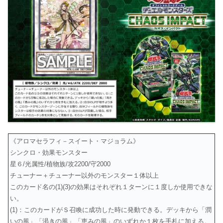
《アロマセラフィ－スイート・マジョラム》
シンクロ・効果モンスター
星６/光属性/植物族/攻2200/守2000
チューナー＋チューナー以外のモンスター１体以上
このカード名の(1)(3)の効果はそれぞれ１ターンに１度しか使用できな
い。
(1)：このカードがＳ召喚に成功した時に発動できる。デッキから「潤
いの風」「渇きの風」「恵みの風」のいずれか１枚を手札に加える。