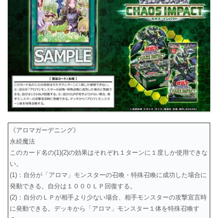
《アロマガーデニング》
永続魔法
このカード名の(1)(2)の効果はそれぞれ１ターンに１度しか使用できな
い。
(1)：自分が「アロマ」モンスターの召喚・特殊召喚に成功した場合に
発動できる。自分は１０００ＬＰ回復する。
(2)：自分のＬＰが相手より少ない場合、相手モンスターの攻撃宣言時
に発動できる。デッキから「アロマ」モンスター１体を特殊召喚す