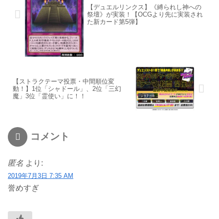
【デュエルリンクス】《縛られし神への
祭壇》が実装！【OCGより先に実装され
た新カード第5弾】
【ストラクテーマ投票・中間順位変
動！】1位「シャドール」、2位「三幻
魔」3位「霊使い」に！！
コメント
匿名
より:
2019年7月3日 7:35 AM
誉めすぎ