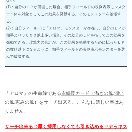
(1)：自分のＬＰが回復した場合、相手フィールドの表側表示モンスタ
ー１体を対象としてこの効果を発動する。そのモンスターを破壊す
る。
(2)：自分フィールドに「アロマ」モンスターが存在し、自分のＬＰが
相手より３０００以上多い場合、その差分のＬＰを払ってこの効果を
発動できる。攻撃力の合計が、この効果を発動するために払ったＬＰ
の数値以下になるように、相手フィールドの表側表示モンスターを選
んで破壊する。
「アロマ」の生命線である
永続罠カード（渇きの風,潤い
の風,恵みの風）をサーチ
出来る。こんなに嬉しい事はあ
りません。
サーチ出来る⇒厚く採用しなくても引き込める⇒デッキス