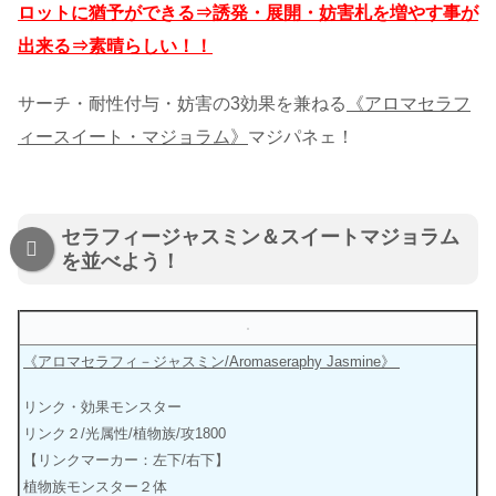
ロットに猶予ができる⇒誘発・展開・妨害札を増やす事が
出来る⇒素晴らしい！！
サーチ・耐性付与・妨害の3効果を兼ねる
《アロマセラフ
ィースイート・マジョラム》
マジパネェ！
セラフィージャスミン＆スイートマジョラム
を並べよう！
《アロマセラフィ－ジャスミン/Aromaseraphy Jasmine》
リンク・効果モンスター
リンク２/光属性/植物族/攻1800
【リンクマーカー：左下/右下】
植物族モンスター２体