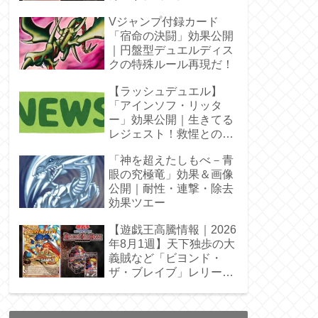
Vジャンプ付録カード
「宿命の決闘」効果公開
｜円盤型デュエルディス
クの特殊ルール再現だ！
【ラッシュデュエル】
「アインソフ・リッタ
ー」効果公開｜生きてる
レジェスト！救惺との相
性◎
「神を超えたしもべ－青
眼の究極竜」効果＆画像
公開｜耐性・連撃・除去
効果ツエー
【遊戯王高騰情報｜2026
年8月1週】天下独歩の大
義賊など「ビヨンド・
ザ・ブレイブ」レリーフ
枠を調査