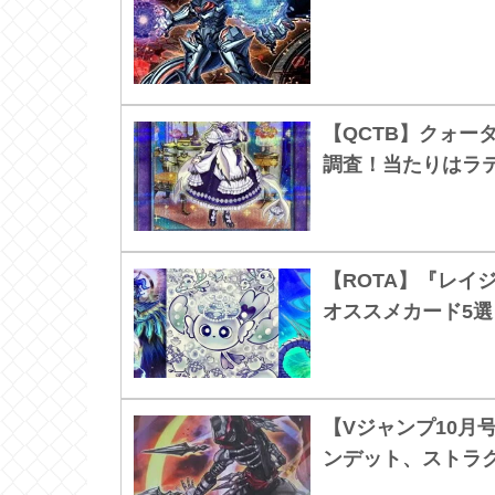
【QCTB】クォー
調査！当たりはラテ
【ROTA】『レイ
オススメカード5選
【Vジャンプ10月
ンデット、ストラ