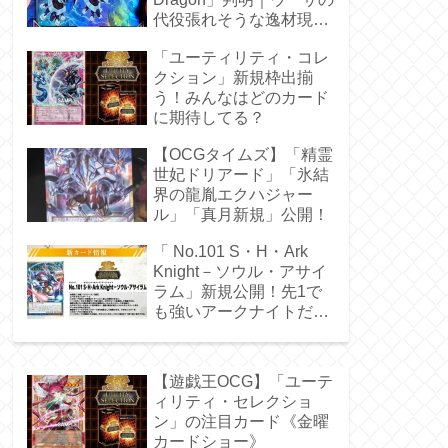
代役張れそうな逸材現
る！
「ユーティリティ・コレ
クション」新規枠出揃
う！みんなはどのカード
に期待してる？
【OCGタイムズ】「精霊
世妃ドリアード」「氷結
界の龍胤エクハジャー
ル」「真月新規」公開！
「 No.101 S・H・Ark
Knight－ソウル・アサイ
ラム」新規公開！先1で
も強いアークナイトだ
ぁ！
【遊戯王OCG】「ユーテ
ィリティ・セレクショ
ン」の注目カード《金曜
カードショー》