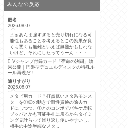
みんなの反応
匿名
2026.08.07
まぁあんま強すぎると売り切れになる可
能性もあることを考えるとこの効果が良
くも悪くも無難といえば無難かもしれな
いけど、それにしたってうーん・・・
Vジャンプ付録カード「宿命の決闘」効
果公開｜円盤型デュエルディスクの特殊ル
ール再現だ！
通りすがり
2026.08.07
メタビ用カード？打点低いメタ系モンス
ターを①②の動きで耐性貫通の除去カー
ドにしつつ、①とのコンボでパキケ反転
ブッパとかも可能手札に戻るからタイミ
ング見計らって繰り返し使いやすいし、
相手の中途半端なメタ...