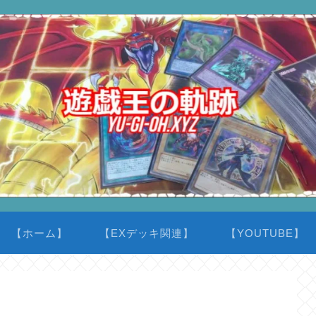
【ホーム】
【EXデッキ関連】
【YOUTUBE】