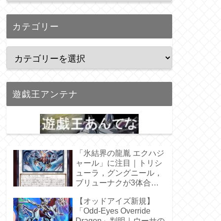
カテゴリー
遊戯王アンテナ
「氷結界の龍胤 エクハジ
ャール」に注目｜トリシ
ューラ，グングニール，
ブリューナクが3体合
体！
【オッドアイズ新規】
「Odd-Eyes Override
Dragon」判明｜ウーサの