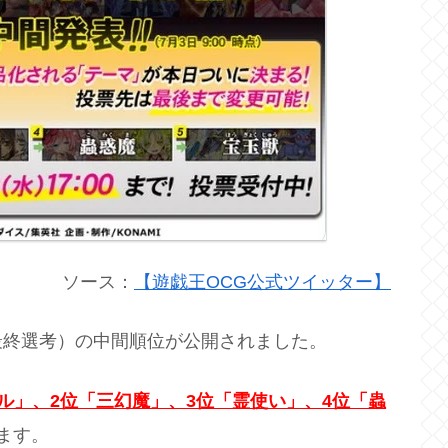
ソース：
【遊戯王OCG公式ツイッター】
最終選考）の中間順位が公開されました。
ル」、2位「三幻魔」、3位「霊使い」、4位「蟲
ます。