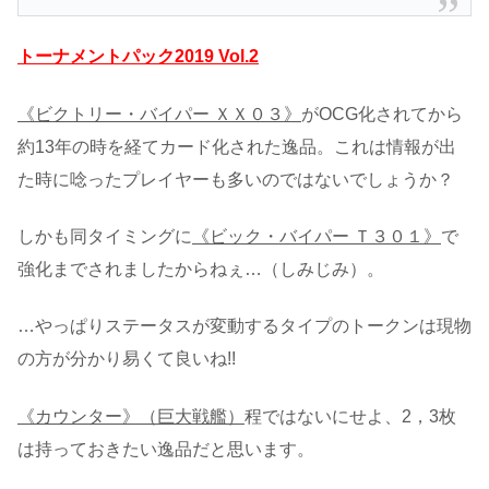
トーナメントパック2019 Vol.2
《ビクトリー・バイパー ＸＸ０３》
がOCG化されてから
約13年の時を経てカード化された逸品。これは情報が出
た時に唸ったプレイヤーも多いのではないでしょうか？
しかも同タイミングに
《ビック・バイパー Ｔ３０１》
で
強化までされましたからねぇ…（しみじみ）。
…やっぱりステータスが変動するタイプのトークンは現物
の方が分かり易くて良いね!!
《カウンター》（巨大戦艦）
程ではないにせよ、2，3枚
は持っておきたい逸品だと思います。