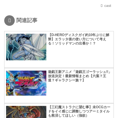
cast
関連記事
【D-HEROディスクガイ約10年ぶりに解
禁】エラッタ後の使い方について考え
る！ソリッドマンの出番か！？
遊戯王新アニメ「遊戯王ゴーラッシュ!!」
放送決定！最新情報まとめ【六葉？王
道？ギャラクシー族？】
【三幻魔ストラクに望む事】未OCGカー
ドをイイ感じに調整しつつアーミタイル
も救済してほしい（強欲）