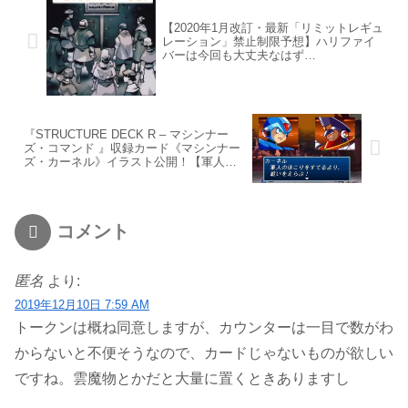
【2020年1月改訂・最新「リミットレギュ
レーション」禁止制限予想】ハリファイ
バーは今回も大丈夫なはず…
『STRUCTURE DECK R – マシンナー
ズ・コマンド 』収録カード《マシンナー
ズ・カーネル》イラスト公開！【軍人の
ほこり】
コメント
匿名
より:
2019年12月10日 7:59 AM
トークンは概ね同意しますが、カウンターは一目で数がわ
からないと不便そうなので、カードじゃないものが欲しい
ですね。雲魔物とかだと大量に置くときありますし