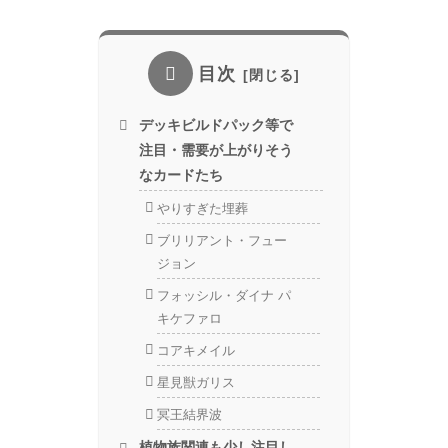
目次
デッキビルドパック等で
注目・需要が上がりそう
なカードたち
やりすぎた埋葬
ブリリアント・フュー
ジョン
フォッシル・ダイナ パ
キケファロ
コアキメイル
星見獣ガリス
冥王結界波
植物族関連も少し注目し