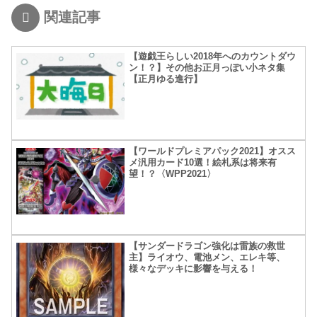
関連記事
【遊戯王らしい2018年へのカウントダウ
ン！？】その他お正月っぽい小ネタ集
【正月ゆる進行】
【ワールドプレミアパック2021】オスス
メ汎用カード10選！絵札系は将来有
望！？〈WPP2021〉
【サンダードラゴン強化は雷族の救世
主】ライオウ、電池メン、エレキ等、
様々なデッキに影響を与える！