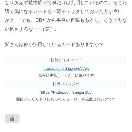
とりあえず植物族って事だけは判明しているので、そこら
辺で気になるカードも一応チェックしておいた方が良い
か？･･･でも、DBだから手厚い再録もあるし、そうでもな
い気もするな･･･（笑）。
皆さんは何か注目しているカードありますか？
軌跡ディスコード
https://discord.gg/wveV7wv
気軽に参加( ｀・∀・´)ﾉﾖﾛｼｸです
軌跡ツイッター
https://twitter.com/sangan103
面白かったりタメになったらフォロー＆拡散ヨロシクです