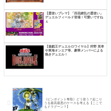
【霊使いプレマ】「四花繚乱の霊使い」
デュエルフィールド登場！可愛いですね
ぇ
【遊戯王デュエルロワイヤル】狩野 英孝
や東海オンエア等、豪華メンバーによる
熱きデュエル！
《ピンポイント奪取》どう使う？起こり
うる最高最悪のケースを考える【ここで
もドラグーン？】