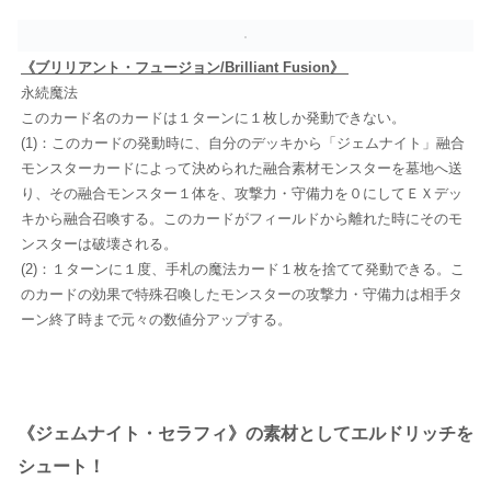
《ブリリアント・フュージョン/Brilliant Fusion》
永続魔法
このカード名のカードは１ターンに１枚しか発動できない。
(1)：このカードの発動時に、自分のデッキから「ジェムナイト」融合
モンスターカードによって決められた融合素材モンスターを墓地へ送
り、その融合モンスター１体を、攻撃力・守備力を０にしてＥＸデッ
キから融合召喚する。このカードがフィールドから離れた時にそのモ
ンスターは破壊される。
(2)：１ターンに１度、手札の魔法カード１枚を捨てて発動できる。こ
のカードの効果で特殊召喚したモンスターの攻撃力・守備力は相手タ
ーン終了時まで元々の数値分アップする。
《ジェムナイト・セラフィ》の素材としてエルドリッチを
シュート！