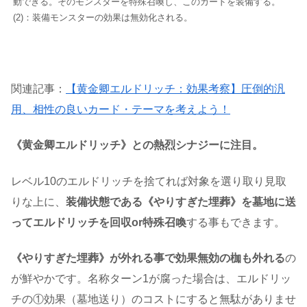
動できる。そのモンスターを特殊召喚し、このカードを装備する。
(2)：装備モンスターの効果は無効化される。
関連記事：
【黄金卿エルドリッチ：効果考察】圧倒的汎
用、相性の良いカード・テーマを考えよう！
《黄金卿エルドリッチ》との熱烈シナジーに注目。
レベル10のエルドリッチを捨てれば対象を選り取り見取
りな上に、
装備状態である《やりすぎた埋葬》を墓地に送
ってエルドリッチを回収or特殊召喚
する事もできます。
《やりすぎた埋葬》が外れる事で効果無効の枷も外れる
の
が鮮やかです。名称ターン1が腐った場合は、エルドリッ
チの①効果（墓地送り）のコストにすると無駄がありませ