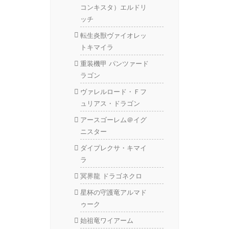
コンキスタ）エルドリ
ッチ
転生炎獣ヴァイオレッ
トキマイラ
重装機甲 パンツァード
ラゴン
ヴァレルロード・Ｆフ
ュリアス・ドラゴン
アースゴーレム＠イグ
ニスター
ダイプレクサ・キマイ
ラ
冥界龍 ドラゴネクロ
星杯の守護竜アルマド
ゥーク
始祖竜ワイアーム