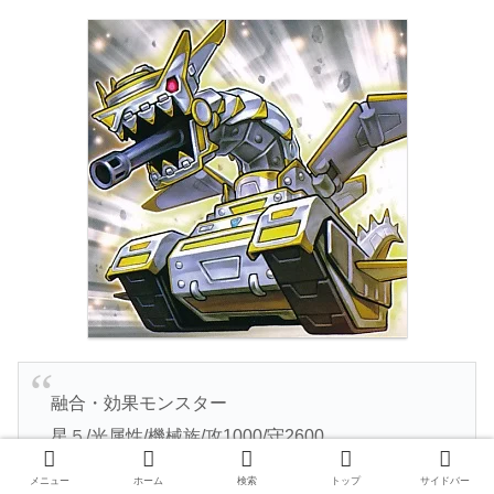
融合・効果モンスター
星５/光属性/機械族/攻1000/守2600
機械族モンスター＋ドラゴン族モンスター
メニュー
ホーム
検索
トップ
サイドバー