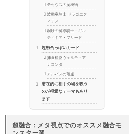
テセウスの魔棲物
波動竜騎士 ドラゴエク
ィテス
鋼鉄の魔導騎士－ギル
ティギア・フリード
超融合っぽいカード
捕食植物ヴェルテ・ア
ナコンダ
アルバスの落胤
潜在的に相手の場を吸う
のが得意なテーマもあり
ます
超融合：メタ視点でのオススメ融合モ
ンスター選