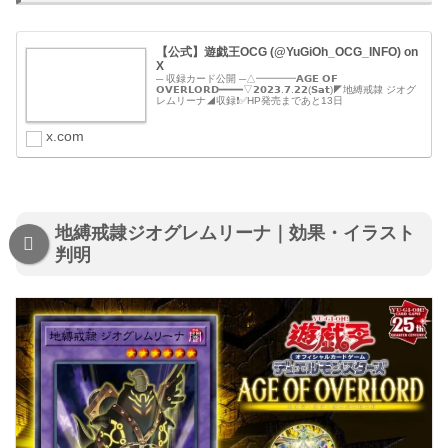
【公式】遊戯王OCG (@YuGiOh_OCG_INFO) on
X
─ 収録カード公開 ─△━━━━𝗔𝗚𝗘 𝗢𝗙
𝗢𝗩𝗘𝗥𝗟𝗢𝗥𝗗━━━━▽𝟮𝟬𝟮𝟯.𝟳.𝟮𝟮(𝗦𝗮𝘁)◤地縛戒隷 ジオグ
レムリーナ◢収録❗️✅HP発売まであと13日
x.com
地縛戒隷ジオグレムリーナ｜効果・イラスト
判明