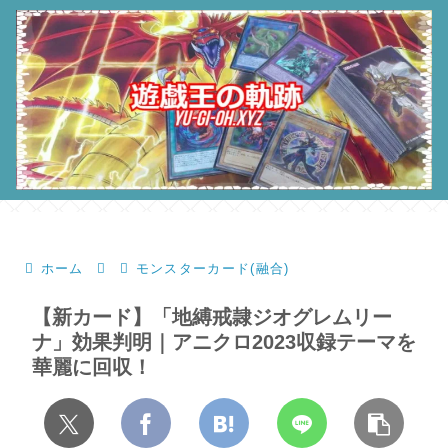
ホーム
モンスターカード(融合)
【新カード】「地縛戒隷ジオグレムリー
ナ」効果判明｜アニクロ2023収録テーマを
華麗に回収！