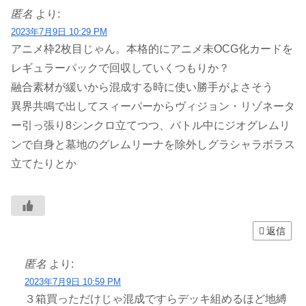
匿名
より:
2023年7月9日 10:29 PM
アニメ枠2枚目じゃん。本格的にアニメ未OCG化カードを
レギュラーパックで回収していくつもりか？
融合素材が緩いから混成する時に使い勝手がよさそう
異界共鳴で出してスィーパーからヴィジョン・リゾネータ
ー引っ張り8シンクロ立てつつ、バトル中にジオグレムリ
ンで自身と墓地のグレムリーナを除外しグラシャラボラス
立てたりとか
返信
匿名
より:
2023年7月9日 10:59 PM
３箱買っただけじゃ混成ですらデッキ組めるほど地縛