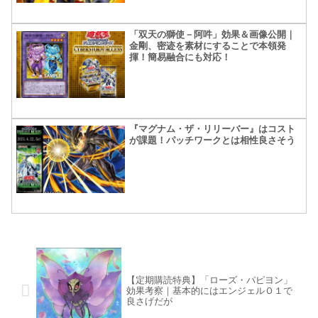
「双天の獅使－阿吽」効果＆画像公開｜
金剛、密迹を素材にすることで本領発
揮！簡易融合にも対応！
『マグナム・ザ・リリーバー』はコスト
が課題！パッチワークとは相性良さそう
【定期購読特典】「ローズ・パピヨン」
効果考察｜基本的にはエンジェルＯ１で
良さげだが