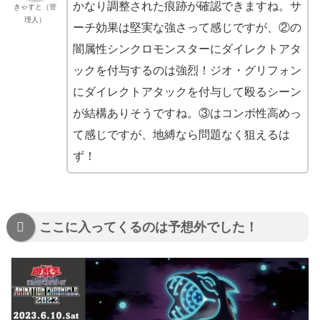
かなり調整された痕跡が確認できますね。サ
きゃすと（管
理人）
ーチ効果は堅実な強さって感じですが、②の
闇属性シンクロモンスターにダイレクトアタ
ックを付与するのは強烈！ジオ・グリフォン
にダイレクトアタックを付与して殴るシーン
が結構ありそうですね。③はコンボ性高めっ
て感じですが、地縛なら問題なく狙えるは
ず！
ここに入ってくるのは予想外でした！