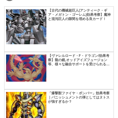
【古代の機械超巨人(アンティーク・ギ
ア・メガトン・ゴーレム)効果考察】魔神
と混沌巨人の隙間を埋める良カード！
【ヴァレルロード・F・ドラゴン/効果考
察】龍の鏡,オッドアイズフュージョン
等、様々な融合サポートを受けられる新
星！【フュリアス】
「爆撃獣ファイヤ・ボンバー」効果考察
｜パニッシュメントの弾としてはヌトス
が強すぎるか？