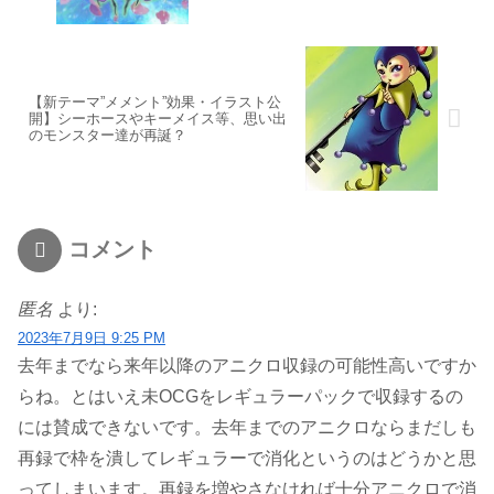
【新テーマ”メメント”効果・イラスト公
開】シーホースやキーメイス等、思い出
のモンスター達が再誕？
コメント
匿名
より:
2023年7月9日 9:25 PM
去年までなら来年以降のアニクロ収録の可能性高いですか
らね。とはいえ未OCGをレギュラーパックで収録するの
には賛成できないです。去年までのアニクロならまだしも
再録で枠を潰してレギュラーで消化というのはどうかと思
ってしまいます。再録を増やさなければ十分アニクロで消