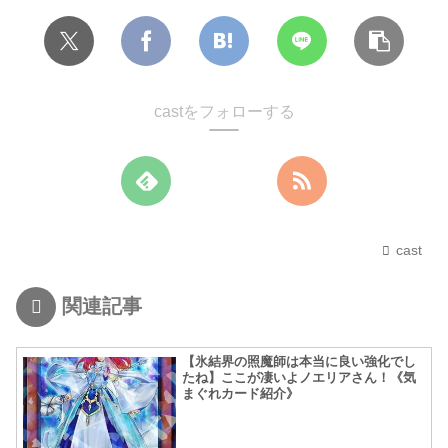
castをフォローする
cast
関連記事
【氷結界の照魔師は本当に良い強化でし
たね】ここが凄いよノエリアさん！《気
まぐれカード紹介》