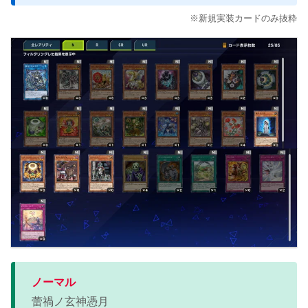
※新規実装カードのみ抜粋
ノーマル
蕾禍ノ玄神憑月