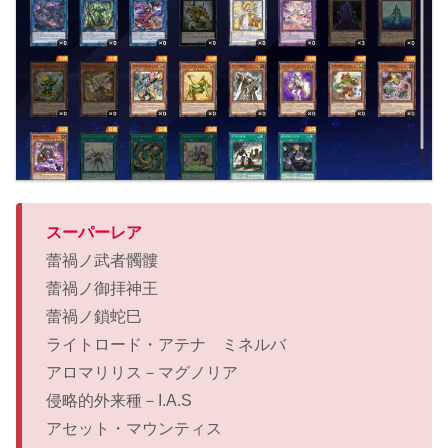
スーパーレア
蕾禍ノ武者髑髏
蕾禍ノ御拝神王
蕾禍ノ鎖蛇巳
ライトロード・アテナ ミネルバ
アロマリリス－マグノリア
侵略的外来種－I.A.S
アセット・マウンティス