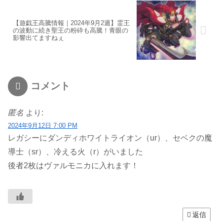
【遊戯王高騰情報｜2024年9月2週】霊王
の波動に続き聖王の粉砕も高騰！青眼の
影響出てますねぇ
コメント
匿名
より:
2024年9月12日 7:00 PM
レガシーにダンディホワイトライオン（ur）、セベクの魔
導士（sr）、冷える火（r）がいました
後者2枚はヴァルモニカに入れます！
返信