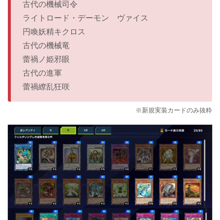
古代の機械司令
ライトロード・デーモン ヴァイス
円喚妖精キクロス
古代の機械竜
蕾禍ノ姫邪眼
古代の進軍
蕾禍繚乱狂咲
※新規実装カードのみ抜粋