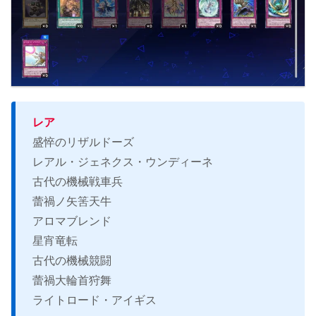
レア
盛悴のリザルドーズ
レアル・ジェネクス・ウンディーネ
古代の機械戦車兵
蕾禍ノ矢筈天牛
アロマブレンド
星宵竜転
古代の機械競闘
蕾禍大輪首狩舞
ライトロード・アイギス