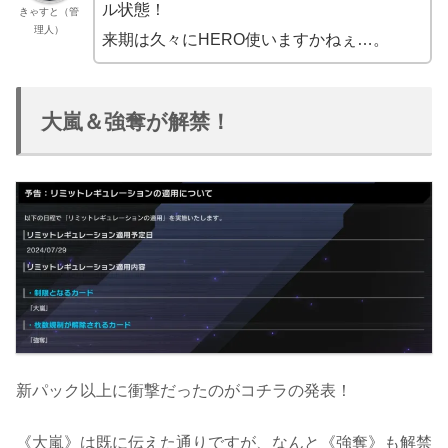
ル状態！
きゃすと（管
理人）
来期は久々にHERO使いますかねぇ…。
大嵐＆強奪が解禁！
新パック以上に衝撃だったのがコチラの発表！
《大嵐》は既に伝えた通りですが、なんと《強奪》も解禁