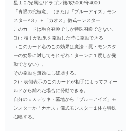
星１２/光属性/ドラゴン族/攻5000/守4000
「青眼の究極竜」（または「ブルーアイズ」モン
スター×３）＋「カオス」儀式モンスター
このカードは融合召喚でしか特殊召喚できない。
(1)：相手が効果を発動した時に発動できる
（このカード名のこの効果は魔法・罠・モンスタ
ーの効果に対してそれぞれ１ターンに１度しか発
動できない）。
その発動を無効にし破壊する。
(2)：表側表示のこのカードが相手によってフィー
ルドから離れた場合に発動できる。
自分のＥＸデッキ・墓地から「ブルーアイズ」モ
ンスターか「カオス」儀式モンスター１体を特殊
召喚する。