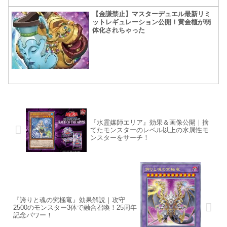
【金謙禁止】マスターデュエル最新リミ
ットレギュレーション公開！黄金櫃が弱
体化されちゃった
『水霊媒師エリア』効果＆画像公開｜捨
てたモンスターのレベル以上の水属性モ
ンスターをサーチ！
『誇りと魂の究極竜』効果解説｜攻守
2500のモンスター3体で融合召喚！25周年
記念パワー！