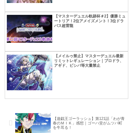
【マスターデュエル軌跡杯＃2】優勝ミュ
ートリア！2位アメイズメント！3位ドラ
バス超雷龍
【メイルゥ禁止】マスターデュエル最新
リミットレギュレーション｜ブロドラ、
アギド、ビシバ等大量禁止
【遊戯王ゴーラッシュ】第121話「わが青
春のＭＩＫ」感想｜ゴーハ堂がムツバ町
を牛耳る！