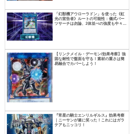
「幻獣機アウローラドン」を使った《虹
光の宣告者》ルートの可能性：儀式パー
ツサーチは勿論、2体並べの強度も中々！
色々応用が利きそう
【リンクメイル・デーモン/効果考察】強
固な耐性で盤面を守る！素材の重さは簡
易融合でカバーしよう！
『宵星の騎士エンリルギルス』効果考察
｜ニーサンが遂に笑った！これにはガラ
テアもニッコリ！