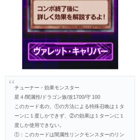
チューナー・効果モンスター
星４/闇属性/ドラゴン族/攻1700/守 100
このカード名の、①の方法による特殊召喚は１タ
ーンに１度しかできず、②の効果は１ターンに１
度しか使用できない。
①：このカードは闇属性リンクモンスターのリン