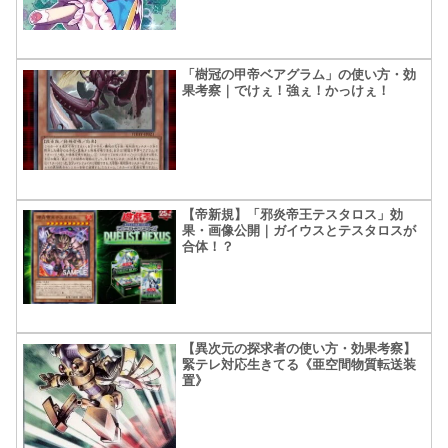
「樹冠の甲帝ベアグラム」の使い方・効
果考察｜でけぇ！強ぇ！かっけぇ！
【帝新規】「邪炎帝王テスタロス」効
果・画像公開｜ガイウスとテスタロスが
合体！？
【異次元の探求者の使い方・効果考察】
緊テレ対応生きてる《亜空間物質転送装
置》