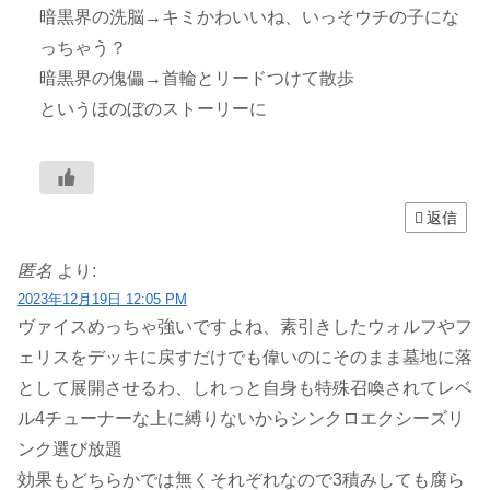
暗黒界の洗脳→キミかわいいね、いっそウチの子にな
っちゃう？
暗黒界の傀儡→首輪とリードつけて散歩
というほのぼのストーリーに
返信
匿名
より:
2023年12月19日 12:05 PM
ヴァイスめっちゃ強いですよね、素引きしたウォルフやフ
ェリスをデッキに戻すだけでも偉いのにそのまま墓地に落
として展開させるわ、しれっと自身も特殊召喚されてレベ
ル4チューナーな上に縛りないからシンクロエクシーズリ
ンク選び放題
効果もどちらかでは無くそれぞれなので3積みしても腐ら