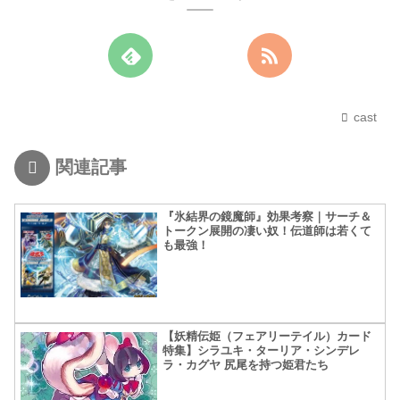
cast
関連記事
『氷結界の鏡魔師』効果考察｜サーチ＆
トークン展開の凄い奴！伝道師は若くて
も最強！
【妖精伝姫（フェアリーテイル）カード
特集】シラユキ・ターリア・シンデレ
ラ・カグヤ 尻尾を持つ姫君たち