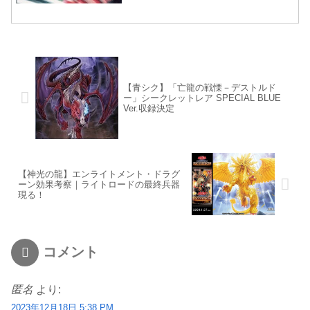
【青シク】「亡龍の戦慄－デストルド
ー」シークレットレア SPECIAL BLUE
Ver.収録決定
【神光の龍】エンライトメント・ドラグ
ーン効果考察｜ライトロードの最終兵器
現る！
コメント
匿名
より:
2023年12月18日 5:38 PM