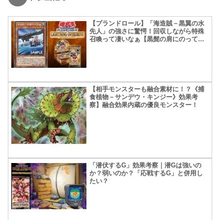
【プランドロール】「海造賊－黒翼の水
先人」の強さに驚愕！回収しながら特殊
召喚って凄いなぁ【黒髭の肩にのってた
カラスくん】
【相手モンスターも融合素材に！？《捕
食植物－サンデウ・キンジー》効果考
察】融合効果内蔵の優良モンスター！
「潜伏するG」効果考察｜潜Gは強いの
か？弱いのか？「応戦するG」と併用し
たい？