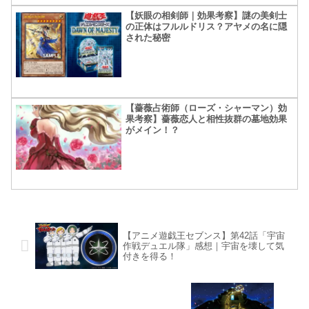
【妖眼の相剣師｜効果考察】謎の美剣士
の正体はフルルドリス？アヤメの名に隠
された秘密
【薔薇占術師（ローズ・シャーマン）効
果考察】薔薇恋人と相性抜群の墓地効果
がメイン！？
【アニメ遊戯王セブンス】第42話「宇宙
作戦デュエル隊」感想｜宇宙を壊して気
付きを得る！