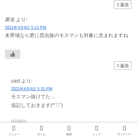
返信
匿名
より:
2021年4月4日 5:13 PM
未界域なら更に昆虫族のモスマンも対象に含まれますね
返信
cast
より:
2021年4月4日 5:31 PM
モスマン抜けてた…
追記しておきます(*’▽’)
メニュー
ホーム
検索
トップ
サイドバー
返信