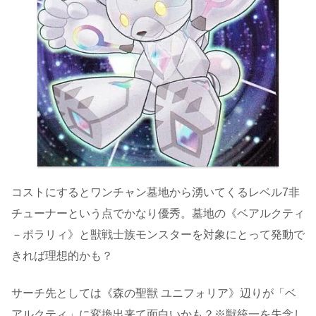
コストにするとワンチャン墓地から湧いてくるレベル7非
チューナーという点でかなり優秀。墓地の《ベアルクティ
－ポラリィ》と獣戦士族モンスターを対象にとって発動で
きれば理想的かも？
サーチ先としては《森の聖獣 ユニフォリア》辺りが「ベ
アルクティ」に変換出来て面白いかも？※獣統一を失念し