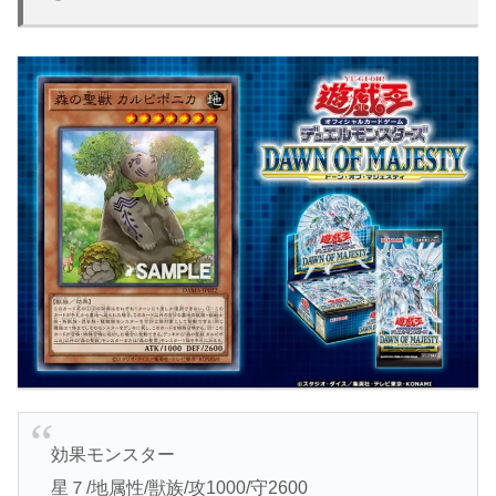
効果モンスター
星７/地属性/獣族/攻1000/守2600