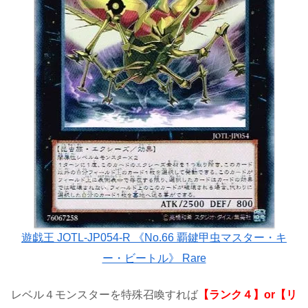
遊戯王 JOTL-JP054-R 《No.66 覇鍵甲虫マスター・キ
ー・ビートル》 Rare
レベル４モンスターを特殊召喚すれば
【ランク４】or【リ