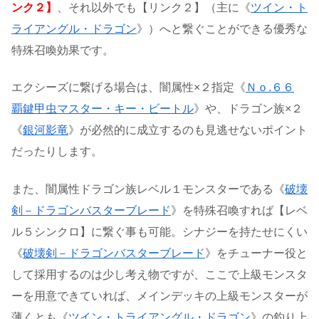
ンク２】
、それ以外でも【リンク２】（主に《
ツイン・ト
ライアングル・ドラゴン
》）へと繋ぐことができる優秀な
特殊召喚効果です。
エクシーズに繋げる場合は、闇属性×２指定《
Ｎｏ.６６
覇鍵甲虫マスター・キー・ビートル
》や、ドラゴン族×２
《
銀河影竜
》が必然的に成立するのも見逃せないポイント
だったりします。
また、闇属性ドラゴン族レベル１モンスターである《
破壊
剣－ドラゴンバスターブレード
》を特殊召喚すれば【レベ
ル５シンクロ】に繋ぐ事も可能。シナジーを持たせにくい
《
破壊剣－ドラゴンバスターブレード
》をチューナー役と
して採用するのは少し考え物ですが、ここで上級モンスタ
ーを用意できていれば、メインデッキの上級モンスターが
薄くとも《
ツイン・トライアングル・ドラゴン
》の釣り上