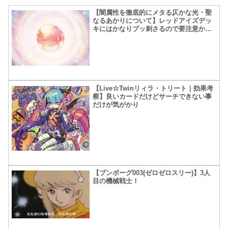
【闇属性を徹底的にメタる仄かな光・聖
なるあかりについて】レッドアイズデッ
キにはかなりブッ刺さるので要注意か
も！？
【Live☆Twinリィラ・トリート｜効果考
察】良いカードだけどサーチできない事
だけが気がかり
【ブンボーグ003(ゼロゼロスリー)】3人
目の機械戦士！