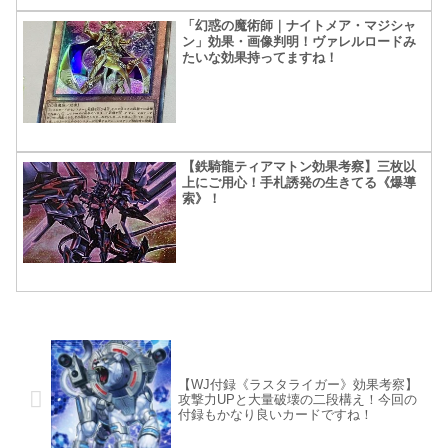
「幻惑の魔術師｜ナイトメア・マジシャ
ン」効果・画像判明！ヴァレルロードみ
たいな効果持ってますね！
【鉄騎龍ティアマトン効果考察】三枚以
上にご用心！手札誘発の生きてる《爆導
索》！
【WJ付録《ラスタライガー》効果考察】
攻撃力UPと大量破壊の二段構え！今回の
付録もかなり良いカードですね！