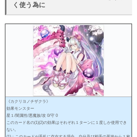
く使う為に
《カクリヨノチザクラ》
効果モンスター
星１/闇属性/悪魔族/攻 0/守 0
このカード名の(1)(2)の効果はそれぞれ１ターンに１度しか使用でき
ない。
(1)：このカードが手札に存在する場合、自分及び相手の墓地から１枚