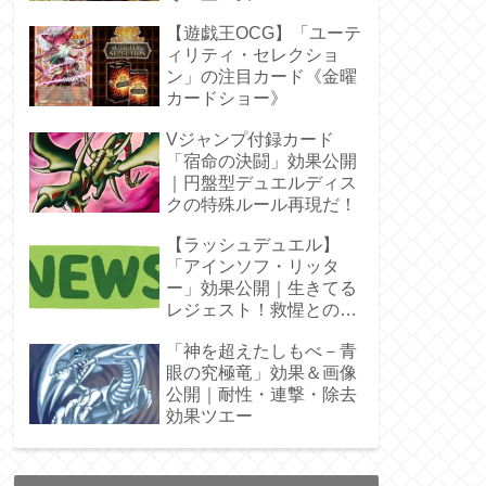
ラ」オバプリ
【遊戯王OCG】「ユーテ
ィリティ・セレクショ
ン」の注目カード《金曜
カードショー》
Vジャンプ付録カード
「宿命の決闘」効果公開
｜円盤型デュエルディス
クの特殊ルール再現だ！
【ラッシュデュエル】
「アインソフ・リッタ
ー」効果公開｜生きてる
レジェスト！救惺との相
性◎
「神を超えたしもべ－青
眼の究極竜」効果＆画像
公開｜耐性・連撃・除去
効果ツエー