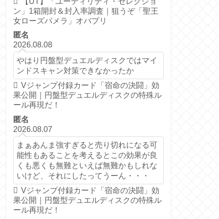
【UT】「ユーティリティ・セレクショ
ン」1箱開封＆封入率調査｜狙うぞ「聖王
女ローズパメラ」オバプリ
匿名
2026.08.08
やはり円盤型デュエルディスクではマイ
ンドスキャン対策できなかったか
Vジャンプ付録カード「宿命の決闘」効
果公開｜円盤型デュエルディスクの特殊ル
ール再現だ！
匿名
2026.08.07
まぁあんま強すぎると売り切れになる可
能性もあることを考えるとこの効果が良
くも悪くも無難といえば無難かもしれな
いけど、それにしたってうーん・・・
Vジャンプ付録カード「宿命の決闘」効
果公開｜円盤型デュエルディスクの特殊ル
ール再現だ！