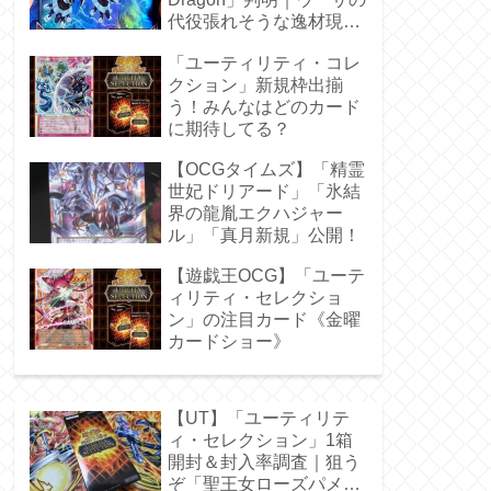
代役張れそうな逸材現
る！
「ユーティリティ・コレ
クション」新規枠出揃
う！みんなはどのカード
に期待してる？
【OCGタイムズ】「精霊
世妃ドリアード」「氷結
界の龍胤エクハジャー
ル」「真月新規」公開！
【遊戯王OCG】「ユーテ
ィリティ・セレクショ
ン」の注目カード《金曜
カードショー》
【UT】「ユーティリテ
ィ・セレクション」1箱
開封＆封入率調査｜狙う
ぞ「聖王女ローズパメ