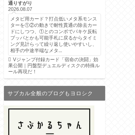
通りすがり
2026.08.07
メタビ用カード？打点低いメタ系モンス
ターを①②の動きで耐性貫通の除去カー
ドにしつつ、①とのコンボでパキケ反転
ブッパとかも可能手札に戻るからタイミ
ング見計らって繰り返し使いやすいし、
相手の中途半端なメタ...
Vジャンプ付録カード「宿命の決闘」効
果公開｜円盤型デュエルディスクの特殊ル
ール再現だ！
サブカル全般のブログもヨロシク