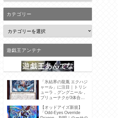
カテゴリー
遊戯王アンテナ
「氷結界の龍胤 エクハジ
ャール」に注目｜トリシ
ューラ，グングニール，
ブリューナクが3体合
体！
【オッドアイズ新規】
「Odd-Eyes Override
Dragon」判明｜ウーサの