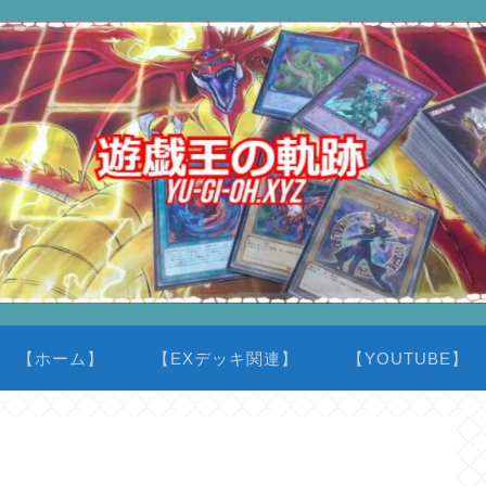
【ホーム】
【EXデッキ関連】
【YOUTUBE】