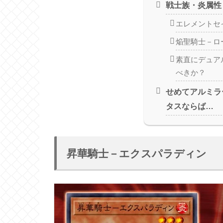
戦士族・炎属性
エレメントセ
焔聖騎士－ロ
素直にデュア
べきか？
せめてアルミラ
タスならば…
昇華騎士－エクスパラディン