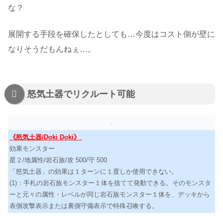
な？
展開する手段を確保したとしても…今度はコスト側が壁に
なりそうだもんねぇ…。
怒気土器でリクルート可能
《怒気土器/Doki Doki》
効果モンスター
星２/地属性/岩石族/攻 500/守 500
「怒気土器」の効果は１ターンに１度しか使用できない。
(1)：手札の岩石族モンスター１体を捨てて発動できる。そのモンスタ
ーと元々の属性・レベルが同じ岩石族モンスター１体を、デッキから
表側攻撃表示または裏側守備表示で特殊召喚する。