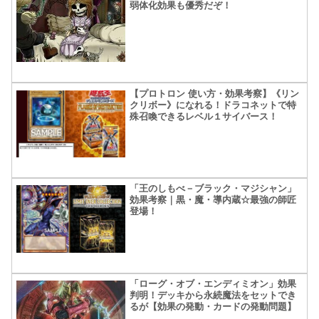
弱体化効果も優秀だぞ！
【プロトロン 使い方・効果考察】《リン
クリボー》になれる！ドラコネットで特
殊召喚できるレベル１サイバース！
「王のしもべ－ブラック・マジシャン」
効果考察｜黒・魔・導内蔵☆最強の師匠
登場！
「ローグ・オブ・エンディミオン」効果
判明！デッキから永続魔法をセットでき
るが【効果の発動・カードの発動問題】