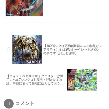
【10000シクは万物創世龍のみの特別なレ
アリティ】他は20thシークレット継続と
の事です【訂正と謝罪】
【ウィンドペガサス＠イグニスターは汎
用レベル7シンクロ】魔法・罠除去は勿
論、中継に使って墓地に落としておくの
もオススメ！
コメント