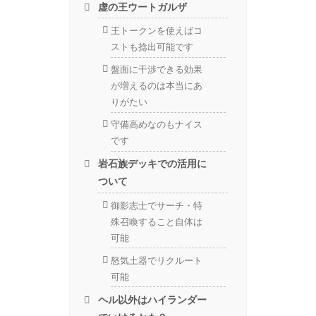
虚の王ウートガルザ
王トークンを使えばコ
ストも捻出可能です
盤面に干渉できる効果
が増えるのは本当にあ
りがたい
守備高めなのもナイス
です
岩石族デッキでの活用に
ついて
御影志士でサーチ・特
殊召喚すること自体は
可能
怒気土器でリクルート
可能
ヘル以外はハイランダー