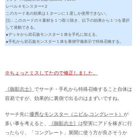
レベル４モンスター×２
このカード名の効果は１ターンに１度しか使用できない。
(1)：このカードのＸ素材を１つ取り除き、以下の効果から１つを選択
して発動できる。
●デッキから岩石族モンスター１体を手札に加える。
●手札から岩石族モンスター１体を裏側守備表示で特殊召喚する。
※ちょっとミスしてたので修正しました。
《御影志士》
でサーチ・手札から特殊召喚すること自体は
容易ですが、効果的に裏側で出るのはまずいですね。
サーチ先に
優秀なモンスター（ニビル,コングレート）
が
多い事を考えると、
《御影志士》
は堅実にアドを稼ぎに行
ったらり、「コングレート」展開に使う方が良さそうか