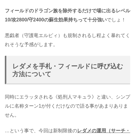
フィールドのドラゴン族を除外するだけで場に出るレベル
10/攻2800/守2400の蘇生効果持ちって十分強い
でしょ！
悪戯者（守護竜エルピィ）も規制されるし程よく暴れてく
れそうな予感がします。
レダメを手札・フィールドに呼び込む
方法について
同時にエラッタされる《処刑人マキュラ》と違い、シンプ
ルに名称ターン1が付くだけなので語る事があまりありま
せん。
…という事で、今回は新制限後の
レダメの運用（サーチ・