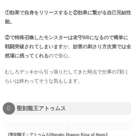
①効果で自身をリリースすると②効果に繋がる自己完結性
能。
②で特殊召喚したモンスターは攻守0/0になるので簡単に
戦闘突破されてしまいます
が、
妨害の刺さり方次第では全
然場に残ってくれる
ので安心。
むしろデッキから引っ張りだしてきた時点で仕事の7割く
らいは終わってそうな気もします。
聖刻龍王アトゥムス
《聖刻龍王－アトゥムス/Hieratic Dragon King of Atum》