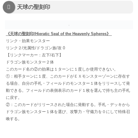
天球の聖刻印
《天球の聖刻印/Hieratic Seal of the Heavenly Spheres》
リンク・効果モンスター
リンク２/光属性/ドラゴン族/攻 0
【リンクマーカー：左下/右下】
ドラゴン族モンスター２体
このカード名の②の効果は１ターンに１度しか使用できない。
①：相手ターンに１度、このカードがＥＸモンスターゾーンに存在す
る場合、自分の手札・フィールドのモンスター１体をリリースして発
動できる。フィールドの表側表示のカード１枚を選んで持ち主の手札
に戻す。
②：このカードがリリースされた場合に発動する。手札・デッキから
ドラゴン族モンスター１体を選び、攻撃力・守備力を０にして特殊召
喚する。