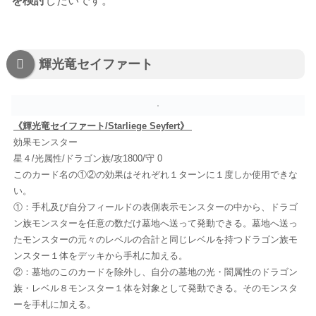
を検討
したいです。
輝光竜セイファート
《輝光竜セイファート/Starliege Seyfert》
効果モンスター
星４/光属性/ドラゴン族/攻1800/守 0
このカード名の①②の効果はそれぞれ１ターンに１度しか使用できな
い。
①：手札及び自分フィールドの表側表示モンスターの中から、ドラゴ
ン族モンスターを任意の数だけ墓地へ送って発動できる。墓地へ送っ
たモンスターの元々のレベルの合計と同じレベルを持つドラゴン族モ
ンスター１体をデッキから手札に加える。
②：墓地のこのカードを除外し、自分の墓地の光・闇属性のドラゴン
族・レベル８モンスター１体を対象として発動できる。そのモンスタ
ーを手札に加える。