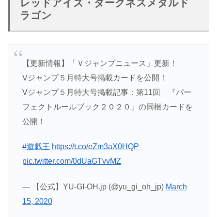
レッドアイズ・ダークネスメタルド
ラゴン
【更新情報】「Ｖジャンプニュース」更新！
Vジャンプ５月特大号掲載カードを公開！
Vジャンプ５月特大号掲載記事：第11回 『パー
フェクトルールブック２０２０』の同梱カードを
公開！
#遊戯王
https://t.co/eZm3aX0HQP
pic.twitter.com/0dUaGTvvMZ
— 【公式】YU-GI-OH.jp (@yu_gi_oh_jp)
March
15, 2020