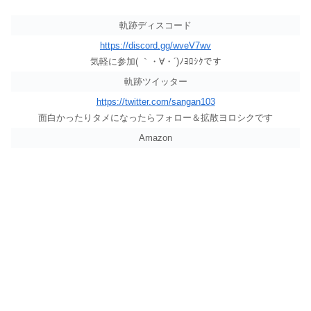
軌跡ディスコード
https://discord.gg/wveV7wv
気軽に参加( ｀・∀・´)ﾉﾖﾛｼｸです
軌跡ツイッター
https://twitter.com/sangan103
面白かったりタメになったらフォロー＆拡散ヨロシクです
Amazon