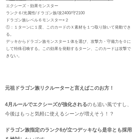
エクシーズ・効果モンスター
ランク６/光属性/ドラゴン族/攻2400/守2100
ドラゴン族レベル６モンスター×２
①：１ターンに１度、このカードのＸ素材を１つ取り除いて発動でき
る。
デッキからドラゴン族モンスター１体を選び、攻撃力・守備力を０に
して特殊召喚する。この効果を発動するターン、このカードは攻撃で
きない。
元祖ドラゴン族リクルーターと言えばこのお方！
4月ルールでエクシーズが強化される
のも追い風ですし、
今後はもっと気軽に使えるシーンが増えそう！？
ドラゴン族指定のランク6が立つデッキなら是非とも採用