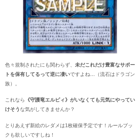
色々規制されたにも関わらず、
未だこれだけ豊富なサポー
トを保有してるって逆に凄い
ですよね…（流石はドラゴン
族）。
これなら
《守護竜エルピィ》がいなくても元気にやってい
けそう
な気がしてきませんか？
とりあえず新絵のレダメは1枚確保予定です！ルールブッ
クも欲しいですしね！