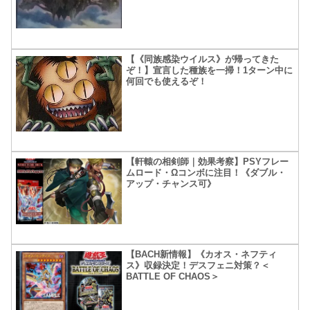
【《同族感染ウイルス》が帰ってきた
ぞ！】宣言した種族を一掃！1ターン中に
何回でも使えるぞ！
【軒轅の相剣師｜効果考察】PSYフレー
ムロード・Ωコンボに注目！《ダブル・
アップ・チャンス可》
【BACH新情報】《カオス・ネフティ
ス》収録決定！デスフェニ対策？＜
BATTLE OF CHAOS＞