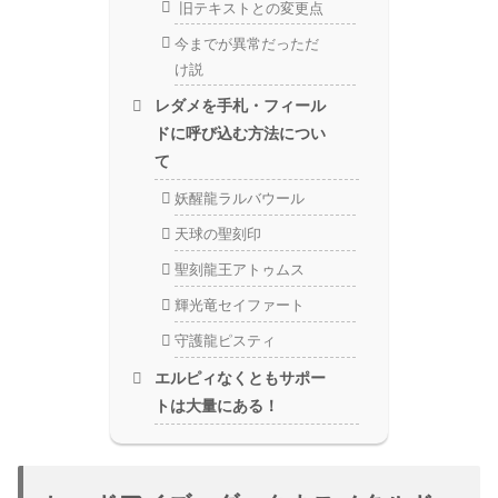
旧テキストとの変更点
今までが異常だっただ
け説
レダメを手札・フィール
ドに呼び込む方法につい
て
妖醒龍ラルバウール
天球の聖刻印
聖刻龍王アトゥムス
輝光竜セイファート
守護龍ピスティ
エルピィなくともサポー
トは大量にある！