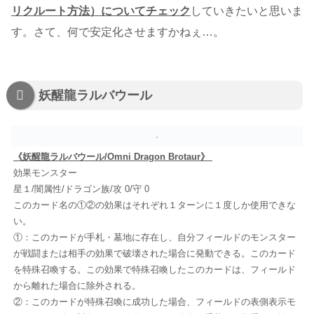
リクルート方法）についてチェック
していきたいと思いま
す。さて、何で安定化させますかねぇ…。
妖醒龍ラルバウール
《妖醒龍ラルバウール/Omni Dragon Brotaur》
効果モンスター
星１/闇属性/ドラゴン族/攻 0/守 0
このカード名の①②の効果はそれぞれ１ターンに１度しか使用できな
い。
①：このカードが手札・墓地に存在し、自分フィールドのモンスター
が戦闘または相手の効果で破壊された場合に発動できる。このカード
を特殊召喚する。この効果で特殊召喚したこのカードは、フィールド
から離れた場合に除外される。
②：このカードが特殊召喚に成功した場合、フィールドの表側表示モ