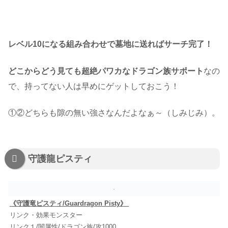
レベル10になる組み合わせで墓地に送ればサーチ完了！
どこからどう見ても超絶パワカなドラゴン族サポート
なの
で、持ってない人は早めにゲットしておこう！
①②どちらも隙の無い強さなんだよなぁ～（しみじみ）。
守護龍ピスティ
《守護竜ピスティ/Guardragon Pisty》
リンク・効果モンスター
リンク１/闇属性/ドラゴン族/攻1000