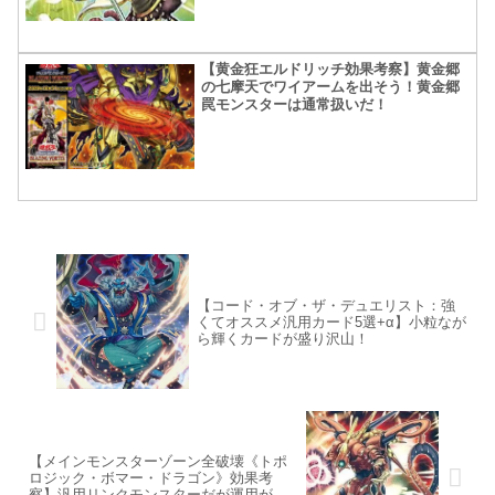
【黄金狂エルドリッチ効果考察】黄金郷
の七摩天でワイアームを出そう！黄金郷
罠モンスターは通常扱いだ！
【コード・オブ・ザ・デュエリスト：強
くてオススメ汎用カード5選+α】小粒なが
ら輝くカードが盛り沢山！
【メインモンスターゾーン全破壊《トポ
ロジック・ボマー・ドラゴン》効果考
察】汎用リンクモンスターだが運用が難