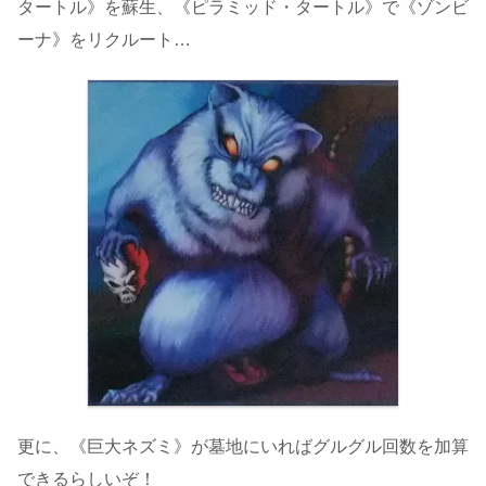
タートル》を蘇生、《ピラミッド・タートル》で《ゾンビ
ーナ》をリクルート…
更に、《巨大ネズミ》が墓地にいればグルグル回数を加算
できるらしいぞ！