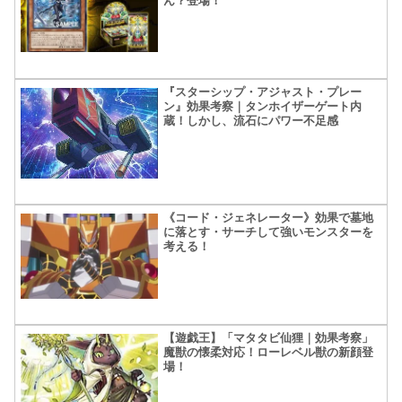
ん？登場！
『スターシップ・アジャスト・プレー
ン』効果考察｜タンホイザーゲート内
蔵！しかし、流石にパワー不足感
《コード・ジェネレーター》効果で墓地
に落とす・サーチして強いモンスターを
考える！
【遊戯王】「マタタビ仙狸｜効果考察」
魔獣の懐柔対応！ローレベル獣の新顔登
場！