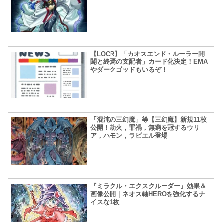
【LOCR】「カオスエンド・ルーラー開
闢と終焉の支配者」カード化決定！EMA
やダークゴッドもいるぞ！
「混沌の三幻魔」等【三幻魔】新規11枚
公開！劫火，罪禍，無窮を冠するウリ
ア，ハモン，ラビエル登場
『ミラクル・エクスクルーダー』効果＆
画像公開｜ネオス軸HEROを強化するナ
イスな1枚